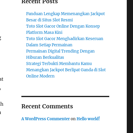
Recent Posts
Panduan Lengkap Memenangkan Jackpot
Besar di Situs Slot Resmi
Toto Slot Gacor Online Dengan Konsep
Platform Masa Kini
g
Toto Slot Gacor Menghadirkan Keseruan
Dalam Setiap Permainan
Permainan Digital Trending Dengan
Hiburan Berkualitas
Strategi Terbukti Membantu Kamu
Menangkan Jackpot Berlipat Ganda di Slot
Online Modern
at
,
ih
Recent Comments
n
A WordPress Commenter
on
Hello world!