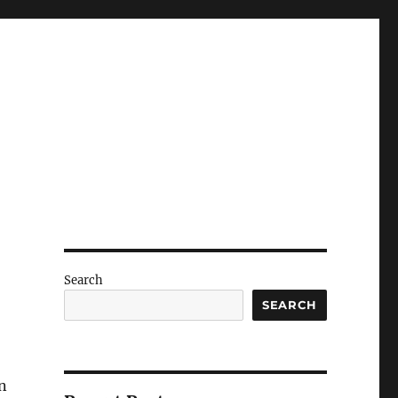
Search
SEARCH
n