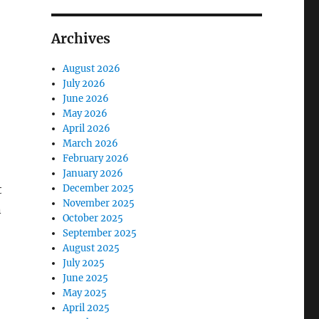
Archives
August 2026
July 2026
June 2026
May 2026
April 2026
March 2026
February 2026
January 2026
t
December 2025
November 2025
n
October 2025
September 2025
August 2025
July 2025
June 2025
May 2025
April 2025