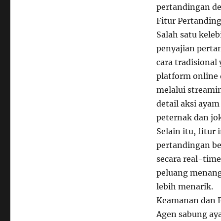
pertandingan de
Fitur Pertandin
Salah satu kele
penyajian perta
cara tradisiona
platform online
melalui streamin
detail aksi ayam
peternak dan jok
Selain itu, fit
pertandingan be
secara real-tim
peluang menang 
lebih menarik.
Keamanan dan P
Agen sabung aya