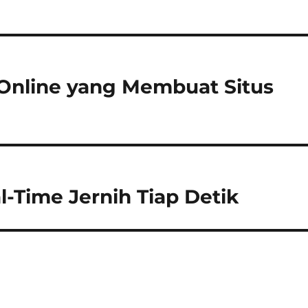
 Online yang Membuat Situs
-Time Jernih Tiap Detik