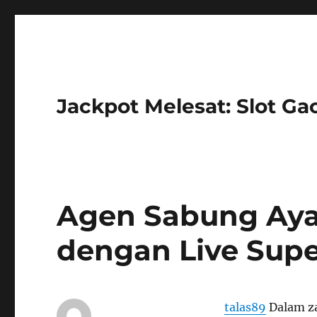
Jackpot Melesat: Slot Gac
Agen Sabung Aya
dengan Live Supe
talas89
Dalam za