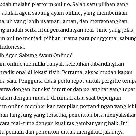
dah melalui platform online. Salah satu pilihan yang
r adalah agen sabung ayam online, yang memberikan
taruh yang lebih nyaman, aman, dan menyenangkan.
ng mudah serta fitur pertandingan real-time yang jelas,
m online menjadi pilihan utama para penggemar sabun
Indonesia.
h Agen Sabung Ayam Online?
m online memiliki banyak kelebihan dibandingkan
radisional di lokasi fisik. Pertama, akses mudah kapan
na saja. Pengguna tidak perlu repot untuk pergi ke temp
anya dengan koneksi internet dan perangkat yang tepat
kukan dengan mudah di rumah atau saat bepergian.
tform online memberikan tampilan pertandingan yang leb
iaran langsung yang tersedia, penonton bisa menyaksika
cara real-time dengan kualitas gambar yang baik. Ini
u pemain dan penonton untuk mengikuti jalannya