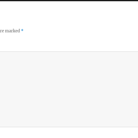
 are marked
*