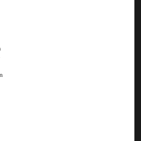
n
-
an