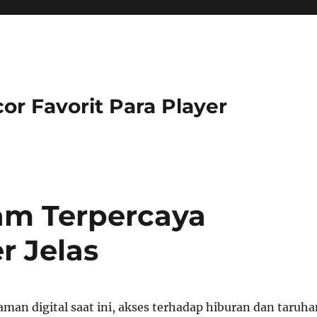
or Favorit Para Player
m Terpercaya
r Jelas
man digital saat ini, akses terhadap hiburan dan taruha