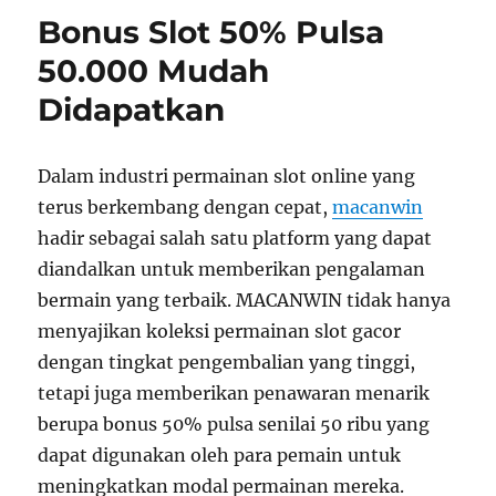
Digital
Bonus Slot 50% Pulsa
yang
Bikin
50.000 Mudah
Betah
Didapatkan
di
Era
Online
Dalam industri permainan slot online yang
terus berkembang dengan cepat,
macanwin
hadir sebagai salah satu platform yang dapat
diandalkan untuk memberikan pengalaman
bermain yang terbaik. MACANWIN tidak hanya
menyajikan koleksi permainan slot gacor
dengan tingkat pengembalian yang tinggi,
tetapi juga memberikan penawaran menarik
berupa bonus 50% pulsa senilai 50 ribu yang
dapat digunakan oleh para pemain untuk
meningkatkan modal permainan mereka.