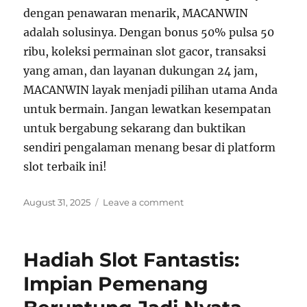
dengan penawaran menarik, MACANWIN
adalah solusinya. Dengan bonus 50% pulsa 50
ribu, koleksi permainan slot gacor, transaksi
yang aman, dan layanan dukungan 24 jam,
MACANWIN layak menjadi pilihan utama Anda
untuk bermain. Jangan lewatkan kesempatan
untuk bergabung sekarang dan buktikan
sendiri pengalaman menang besar di platform
slot terbaik ini!
Posted
on
August 31, 2025
Leave a comment
on
Bonus
Slot
50%
Hadiah Slot Fantastis:
Pulsa
50.000
Impian Pemenang
Mudah
Didapatkan