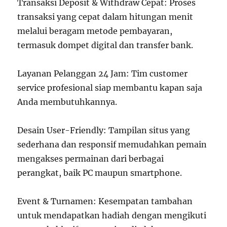
Transaksi Deposit & Withdraw Cepat: Proses
transaksi yang cepat dalam hitungan menit
melalui beragam metode pembayaran,
termasuk dompet digital dan transfer bank.
Layanan Pelanggan 24 Jam: Tim customer
service profesional siap membantu kapan saja
Anda membutuhkannya.
Desain User-Friendly: Tampilan situs yang
sederhana dan responsif memudahkan pemain
mengakses permainan dari berbagai
perangkat, baik PC maupun smartphone.
Event & Turnamen: Kesempatan tambahan
untuk mendapatkan hadiah dengan mengikuti