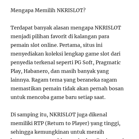
Mengapa Memilih NKRISLOT?
Terdapat banyak alasan mengapa NKRISLOT
menjadi pilihan favorit di kalangan para
pemain slot online. Pertama, situs ini
menyediakan koleksi lengkap game slot dari
penyedia terkenal seperti PG Soft, Pragmatic
Play, Habanero, dan masih banyak yang
lainnya. Ragam tema yang beraneka ragam
memastikan pemain tidak akan pernah bosan
untuk mencoba game baru setiap saat.
Di samping itu, NKRISLOT juga dikenal
memiliki RTP (Return to Player) yang tinggi,
sehingga kemungkinan untuk meraih