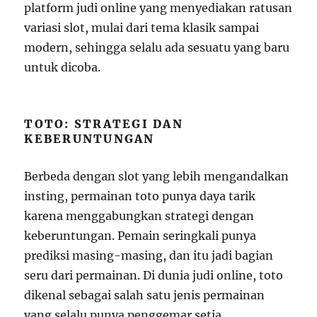
platform judi online yang menyediakan ratusan
variasi slot, mulai dari tema klasik sampai
modern, sehingga selalu ada sesuatu yang baru
untuk dicoba.
TOTO: STRATEGI DAN
KEBERUNTUNGAN
Berbeda dengan slot yang lebih mengandalkan
insting, permainan toto punya daya tarik
karena menggabungkan strategi dengan
keberuntungan. Pemain seringkali punya
prediksi masing-masing, dan itu jadi bagian
seru dari permainan. Di dunia judi online, toto
dikenal sebagai salah satu jenis permainan
yang selalu punya penggemar setia.