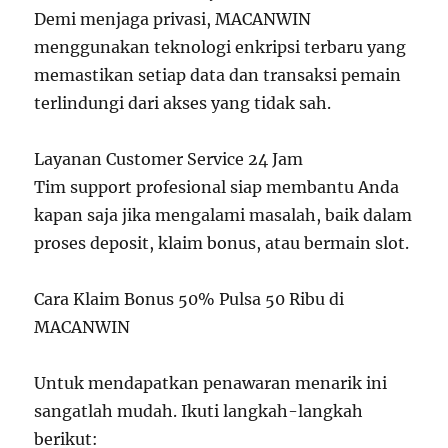
Demi menjaga privasi, MACANWIN
menggunakan teknologi enkripsi terbaru yang
memastikan setiap data dan transaksi pemain
terlindungi dari akses yang tidak sah.
Layanan Customer Service 24 Jam
Tim support profesional siap membantu Anda
kapan saja jika mengalami masalah, baik dalam
proses deposit, klaim bonus, atau bermain slot.
Cara Klaim Bonus 50% Pulsa 50 Ribu di
MACANWIN
Untuk mendapatkan penawaran menarik ini
sangatlah mudah. Ikuti langkah-langkah
berikut: