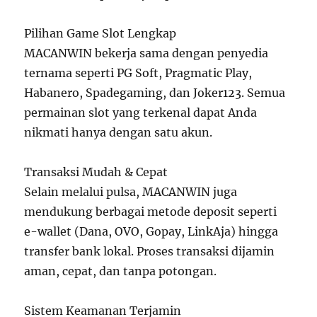
Pilihan Game Slot Lengkap
MACANWIN bekerja sama dengan penyedia
ternama seperti PG Soft, Pragmatic Play,
Habanero, Spadegaming, dan Joker123. Semua
permainan slot yang terkenal dapat Anda
nikmati hanya dengan satu akun.
Transaksi Mudah & Cepat
Selain melalui pulsa, MACANWIN juga
mendukung berbagai metode deposit seperti
e-wallet (Dana, OVO, Gopay, LinkAja) hingga
transfer bank lokal. Proses transaksi dijamin
aman, cepat, dan tanpa potongan.
Sistem Keamanan Terjamin