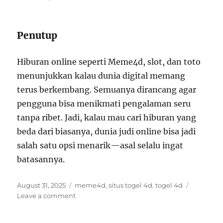
Penutup
Hiburan online seperti Meme4d, slot, dan toto
menunjukkan kalau dunia digital memang
terus berkembang. Semuanya dirancang agar
pengguna bisa menikmati pengalaman seru
tanpa ribet. Jadi, kalau mau cari hiburan yang
beda dari biasanya, dunia judi online bisa jadi
salah satu opsi menarik—asal selalu ingat
batasannya.
Posted
Tags
August 31, 2025
meme4d
,
situs togel 4d
,
togel 4d
on
on
Leave a comment
Dunia
Hiburan