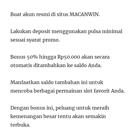
Buat akun resmi di situs MACANWIN.
Lakukan deposit menggunakan pulsa minimal
sesuai syarat promo.
Bonus 50% hingga Rp50.000 akan secara
otomatis ditambahkan ke saldo Anda.
Manfaatkan saldo tambahan ini untuk
mencoba berbagai permainan slot favorit Anda.
Dengan bonus ini, peluang untuk meraih
kemenangan besar tentu akan semakin
terbuka.