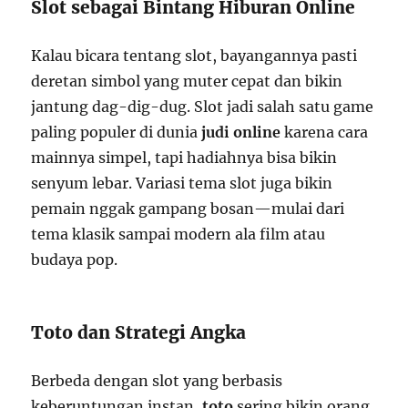
Slot sebagai Bintang Hiburan Online
Kalau bicara tentang slot, bayangannya pasti
deretan simbol yang muter cepat dan bikin
jantung dag-dig-dug. Slot jadi salah satu game
paling populer di dunia
judi online
karena cara
mainnya simpel, tapi hadiahnya bisa bikin
senyum lebar. Variasi tema slot juga bikin
pemain nggak gampang bosan—mulai dari
tema klasik sampai modern ala film atau
budaya pop.
Toto dan Strategi Angka
Berbeda dengan slot yang berbasis
keberuntungan instan,
toto
sering bikin orang