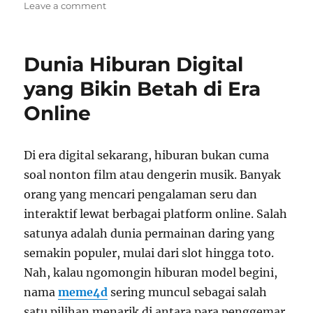
on
on
Leave a comment
Dunia
Hiburan
Digital
Dunia Hiburan Digital
yang
Bikin
yang Bikin Betah di Era
Waktu
Online
Santai
Jadi
Seru
Abis
Di era digital sekarang, hiburan bukan cuma
soal nonton film atau dengerin musik. Banyak
orang yang mencari pengalaman seru dan
interaktif lewat berbagai platform online. Salah
satunya adalah dunia permainan daring yang
semakin populer, mulai dari slot hingga toto.
Nah, kalau ngomongin hiburan model begini,
nama
meme4d
sering muncul sebagai salah
satu pilihan menarik di antara para penggemar