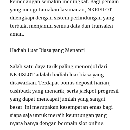
kemenangan semakin meningkat. Bagi pemain
yang mengutamakan keamanan, NKRISLOT
dilengkapi dengan sistem perlindungan yang
terbaik, menjamin semua data dan transaksi
aman.
Hadiah Luar Biasa yang Menanti
Salah satu daya tarik paling menonjol dari
NKRISLOT adalah hadiah luar biasa yang
ditawarkan. Terdapat bonus deposit harian,
cashback yang menarik, serta jackpot progresif
yang dapat mencapai jumlah yang sangat
besar. Ini merupakan kesempatan emas bagi
siapa saja untuk meraih keuntungan yang
nyata hanya dengan bermain slot online.