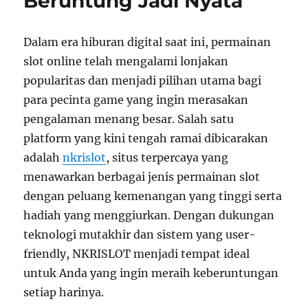
Beruntung Jadi Nyata
Dalam era hiburan digital saat ini, permainan
slot online telah mengalami lonjakan
popularitas dan menjadi pilihan utama bagi
para pecinta game yang ingin merasakan
pengalaman menang besar. Salah satu
platform yang kini tengah ramai dibicarakan
adalah
nkrislot
, situs terpercaya yang
menawarkan berbagai jenis permainan slot
dengan peluang kemenangan yang tinggi serta
hadiah yang menggiurkan. Dengan dukungan
teknologi mutakhir dan sistem yang user-
friendly, NKRISLOT menjadi tempat ideal
untuk Anda yang ingin meraih keberuntungan
setiap harinya.