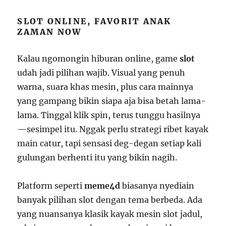
SLOT ONLINE, FAVORIT ANAK
ZAMAN NOW
Kalau ngomongin hiburan online, game
slot
udah jadi pilihan wajib. Visual yang penuh
warna, suara khas mesin, plus cara mainnya
yang gampang bikin siapa aja bisa betah lama-
lama. Tinggal klik spin, terus tunggu hasilnya
—sesimpel itu. Nggak perlu strategi ribet kayak
main catur, tapi sensasi deg-degan setiap kali
gulungan berhenti itu yang bikin nagih.
Platform seperti
meme4d
biasanya nyediain
banyak pilihan slot dengan tema berbeda. Ada
yang nuansanya klasik kayak mesin slot jadul,