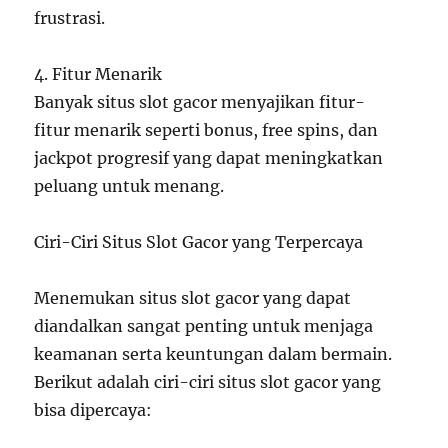
frustrasi.
4. Fitur Menarik
Banyak situs slot gacor menyajikan fitur-
fitur menarik seperti bonus, free spins, dan
jackpot progresif yang dapat meningkatkan
peluang untuk menang.
Ciri-Ciri Situs Slot Gacor yang Terpercaya
Menemukan situs slot gacor yang dapat
diandalkan sangat penting untuk menjaga
keamanan serta keuntungan dalam bermain.
Berikut adalah ciri-ciri situs slot gacor yang
bisa dipercaya: