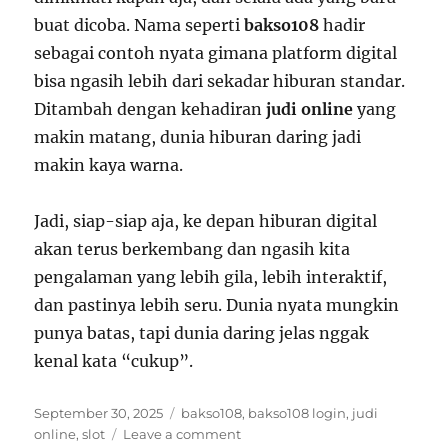
buat dicoba. Nama seperti
bakso108
hadir
sebagai contoh nyata gimana platform digital
bisa ngasih lebih dari sekadar hiburan standar.
Ditambah dengan kehadiran
judi online
yang
makin matang, dunia hiburan daring jadi
makin kaya warna.
Jadi, siap-siap aja, ke depan hiburan digital
akan terus berkembang dan ngasih kita
pengalaman yang lebih gila, lebih interaktif,
dan pastinya lebih seru. Dunia nyata mungkin
punya batas, tapi dunia daring jelas nggak
kenal kata “cukup”.
Posted
Tags
September 30, 2025
bakso108
,
bakso108 login
,
judi
on
on
online
,
slot
Leave a comment