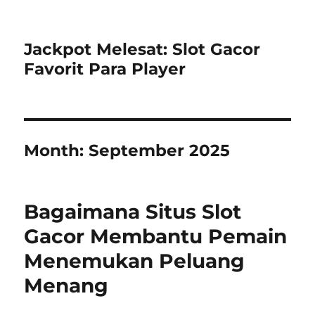
Jackpot Melesat: Slot Gacor
Favorit Para Player
Month:
September 2025
Bagaimana Situs Slot
Gacor Membantu Pemain
Menemukan Peluang
Menang