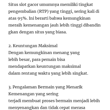
Situs slot gacor umumnya memiliki tingkat
pengembalian (RTP) yang tinggi, sering kali di
atas 95%. Ini berarti bahwa kemungkinan
meraih kemenangan jauh lebih tinggi dibandin
gkan dengan situs yang biasa.
2. Keuntungan Maksimal
Dengan kemungkinan menang yang
lebih besar, para pemain bisa
mendapatkan keuntungan maksimal
dalam rentang waktu yang lebih singkat.
3. Pengalaman Bermain yang Menarik
Kemenangan yang sering
terjadi membuat proses bermain menjadi lebih
menyenangkan dan tidak cepat merasa