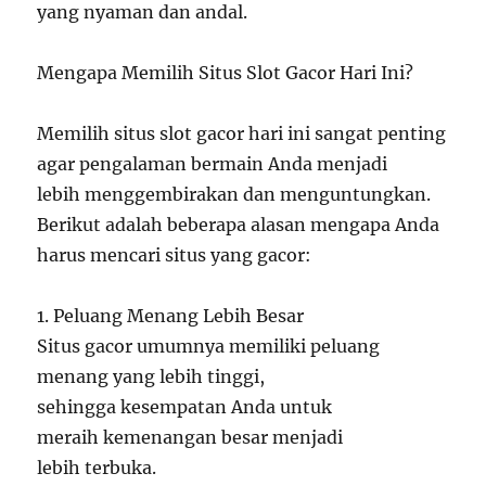
yang nyaman dan andal.
Mengapa Memilih Situs Slot Gacor Hari Ini?
Memilih situs slot gacor hari ini sangat penting
agar pengalaman bermain Anda menjadi
lebih menggembirakan dan menguntungkan.
Berikut adalah beberapa alasan mengapa Anda
harus mencari situs yang gacor:
1. Peluang Menang Lebih Besar
Situs gacor umumnya memiliki peluang
menang yang lebih tinggi,
sehingga kesempatan Anda untuk
meraih kemenangan besar menjadi
lebih terbuka.