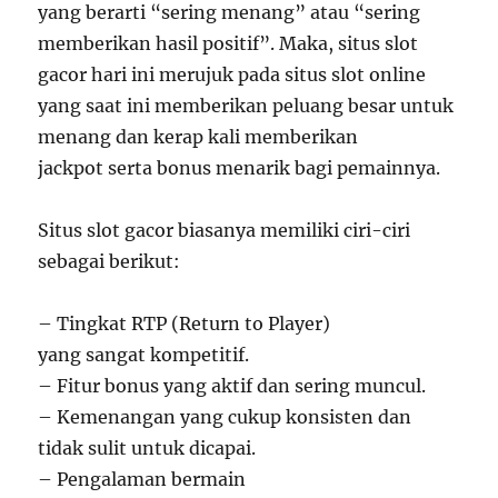
yang berarti “sering menang” atau “sering
memberikan hasil positif”. Maka, situs slot
gacor hari ini merujuk pada situs slot online
yang saat ini memberikan peluang besar untuk
menang dan kerap kali memberikan
jackpot serta bonus menarik bagi pemainnya.
Situs slot gacor biasanya memiliki ciri-ciri
sebagai berikut:
– Tingkat RTP (Return to Player)
yang sangat kompetitif.
– Fitur bonus yang aktif dan sering muncul.
– Kemenangan yang cukup konsisten dan
tidak sulit untuk dicapai.
– Pengalaman bermain