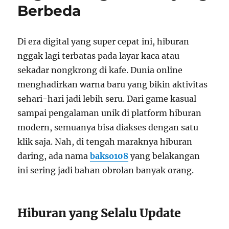
Berbeda
dengan
Sistem
Pembayaran
Cepat
Di era digital yang super cepat ini, hiburan
nggak lagi terbatas pada layar kaca atau
sekadar nongkrong di kafe. Dunia online
menghadirkan warna baru yang bikin aktivitas
sehari-hari jadi lebih seru. Dari game kasual
sampai pengalaman unik di platform hiburan
modern, semuanya bisa diakses dengan satu
klik saja. Nah, di tengah maraknya hiburan
daring, ada nama
bakso108
yang belakangan
ini sering jadi bahan obrolan banyak orang.
Hiburan yang Selalu Update