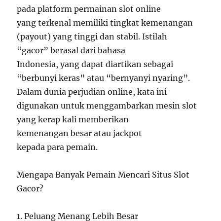
pada platform permainan slot online
yang terkenal memiliki tingkat kemenangan
(payout) yang tinggi dan stabil. Istilah
“gacor” berasal dari bahasa
Indonesia, yang dapat diartikan sebagai
“berbunyi keras” atau “bernyanyi nyaring”.
Dalam dunia perjudian online, kata ini
digunakan untuk menggambarkan mesin slot
yang kerap kali memberikan
kemenangan besar atau jackpot
kepada para pemain.
Mengapa Banyak Pemain Mencari Situs Slot
Gacor?
1. Peluang Menang Lebih Besar