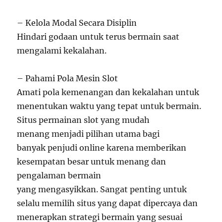
– Kelola Modal Secara Disiplin
Hindari godaan untuk terus bermain saat
mengalami kekalahan.
– Pahami Pola Mesin Slot
Amati pola kemenangan dan kekalahan untuk
menentukan waktu yang tepat untuk bermain.
Situs permainan slot yang mudah
menang menjadi pilihan utama bagi
banyak penjudi online karena memberikan
kesempatan besar untuk menang dan
pengalaman bermain
yang mengasyikkan. Sangat penting untuk
selalu memilih situs yang dapat dipercaya dan
menerapkan strategi bermain yang sesuai