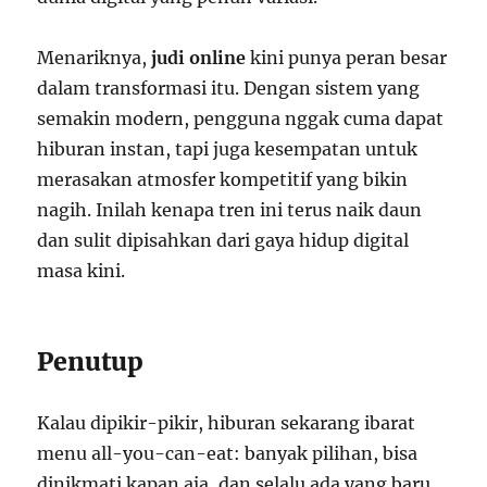
Menariknya,
judi online
kini punya peran besar
dalam transformasi itu. Dengan sistem yang
semakin modern, pengguna nggak cuma dapat
hiburan instan, tapi juga kesempatan untuk
merasakan atmosfer kompetitif yang bikin
nagih. Inilah kenapa tren ini terus naik daun
dan sulit dipisahkan dari gaya hidup digital
masa kini.
Penutup
Kalau dipikir-pikir, hiburan sekarang ibarat
menu all-you-can-eat: banyak pilihan, bisa
dinikmati kapan aja, dan selalu ada yang baru