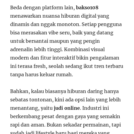
Beda dengan platform lain,
bakso108
menawarkan nuansa hiburan digital yang
dinamis dan nggak monoton. Setiap pengguna
bisa merasakan vibe seru, baik yang datang
untuk bersantai maupun yang pengin
adrenalin lebih tinggi. Kombinasi visual
modern dan fitur interaktif bikin pengalaman
ini terasa fresh, seolah sedang ikut tren terbaru
tanpa harus keluar rumah.
Bahkan, kalau biasanya hiburan daring hanya
sebatas tontonan, kini ada opsi lain yang lebih
menantang, yaitu
judi online
. Industri ini
berkembang pesat dengan gaya yang semakin
rapi dan aman. Bukan sekadar permainan, tapi
sudah jadi lifestyle baru bagi mereka yang