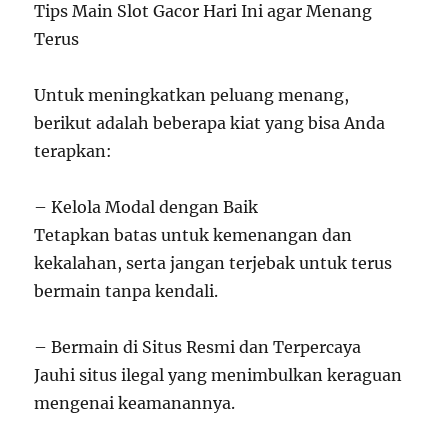
Tips Main Slot Gacor Hari Ini agar Menang
Terus
Untuk meningkatkan peluang menang,
berikut adalah beberapa kiat yang bisa Anda
terapkan:
– Kelola Modal dengan Baik
Tetapkan batas untuk kemenangan dan
kekalahan, serta jangan terjebak untuk terus
bermain tanpa kendali.
– Bermain di Situs Resmi dan Terpercaya
Jauhi situs ilegal yang menimbulkan keraguan
mengenai keamanannya.