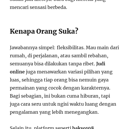
mencari sensasi berbeda.
Kenapa Orang Suka?
Jawabannya simpel: fleksibilitas. Mau main dari
rumah, di perjalanan, atau sambil rebahan,
semuanya bisa dilakukan tanpa ribet.
Judi
online
juga menawarkan variasi pilihan yang
luas, sehingga tiap orang bisa nemuin gaya
permainan yang cocok dengan karakternya.
Bagi sebagian, ini bukan cuma hiburan, tapi
juga cara seru untuk ngisi waktu luang dengan
pengalaman yang lebih menegangkan.
Selain itu, platform seperti
bakso108