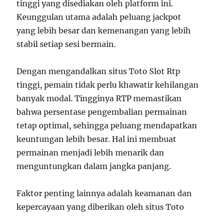
tinggi yang disediakan oleh platform ini.
Keunggulan utama adalah peluang jackpot
yang lebih besar dan kemenangan yang lebih
stabil setiap sesi bermain.
Dengan mengandalkan situs Toto Slot Rtp
tinggi, pemain tidak perlu khawatir kehilangan
banyak modal. Tingginya RTP memastikan
bahwa persentase pengembalian permainan
tetap optimal, sehingga peluang mendapatkan
keuntungan lebih besar. Hal ini membuat
permainan menjadi lebih menarik dan
menguntungkan dalam jangka panjang.
Faktor penting lainnya adalah keamanan dan
kepercayaan yang diberikan oleh situs Toto