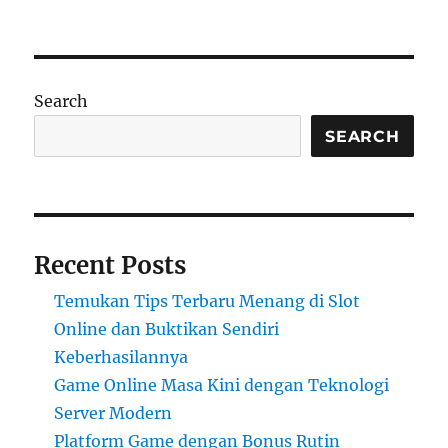
Search
SEARCH
Recent Posts
Temukan Tips Terbaru Menang di Slot
Online dan Buktikan Sendiri
Keberhasilannya
Game Online Masa Kini dengan Teknologi
Server Modern
Platform Game dengan Bonus Rutin