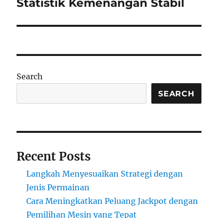
post:
Statistik Kemenangan Stabil
Search
SEARCH
Recent Posts
Langkah Menyesuaikan Strategi dengan
Jenis Permainan
Cara Meningkatkan Peluang Jackpot dengan
Pemilihan Mesin yang Tepat