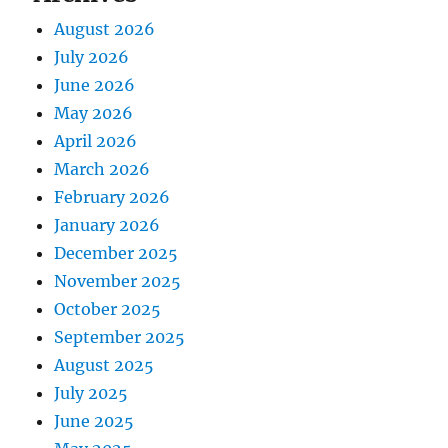
August 2026
July 2026
June 2026
May 2026
April 2026
March 2026
February 2026
January 2026
December 2025
November 2025
October 2025
September 2025
August 2025
July 2025
June 2025