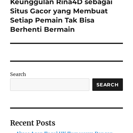
Keunggulan Rina4D sebagai
Next
post:
Situs Gacor yang Membuat
Setiap Pemain Tak Bisa
Berhenti Bermain
Search
SEARCH
Recent Posts