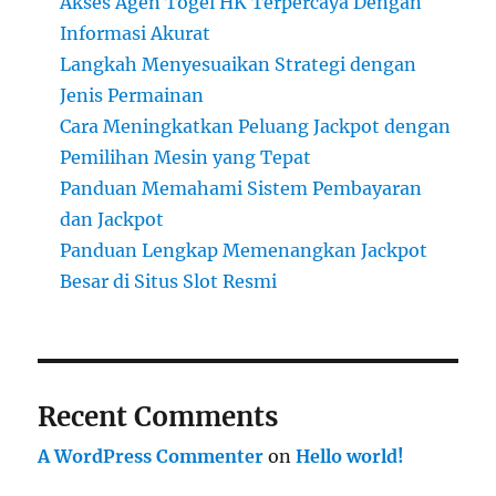
Akses Agen Togel HK Terpercaya Dengan
Informasi Akurat
Langkah Menyesuaikan Strategi dengan
Jenis Permainan
Cara Meningkatkan Peluang Jackpot dengan
Pemilihan Mesin yang Tepat
Panduan Memahami Sistem Pembayaran
dan Jackpot
Panduan Lengkap Memenangkan Jackpot
Besar di Situs Slot Resmi
Recent Comments
A WordPress Commenter
on
Hello world!