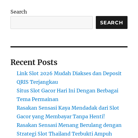
Search
SEARCH
Recent Posts
Link Slot 2026 Mudah Diakses dan Deposit
QRIS Terjangkau
Situs Slot Gacor Hari Ini Dengan Berbagai
Tema Permainan
Rasakan Sensasi Kaya Mendadak dari Slot
Gacor yang Membayar Tanpa Henti!
Rasakan Sensasi Menang Berulang dengan
Strategi Slot Thailand Terbukti Ampuh