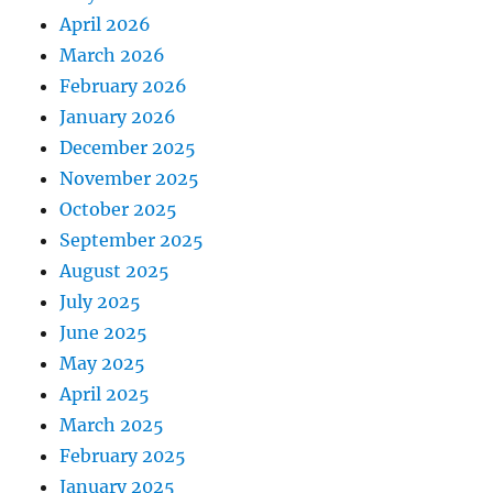
April 2026
March 2026
February 2026
January 2026
December 2025
November 2025
October 2025
September 2025
August 2025
July 2025
June 2025
May 2025
April 2025
March 2025
February 2025
January 2025