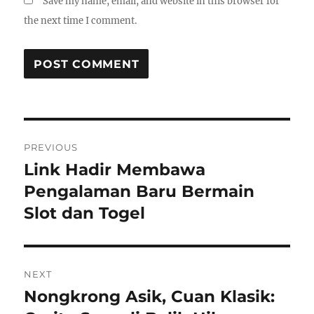
Save my name, email, and website in this browser for
the next time I comment.
Post
PREVIOUS
navigation
Link Hadir Membawa
Previous
post:
Pengalaman Baru Bermain
Slot dan Togel
NEXT
Nongkrong Asik, Cuan Klasik:
Next