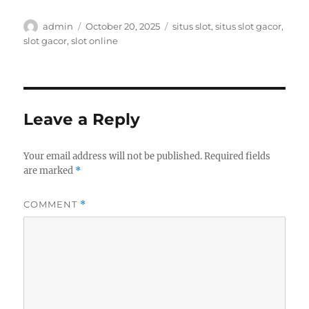
Author
Posted
Tags
admin
October 20, 2025
situs slot
,
situs slot gacor
,
on
slot gacor
,
slot online
Leave a Reply
Your email address will not be published.
Required fields
are marked
*
COMMENT
*