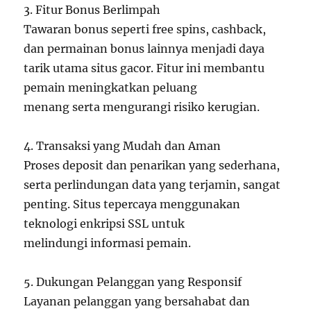
3. Fitur Bonus Berlimpah
Tawaran bonus seperti free spins, cashback,
dan permainan bonus lainnya menjadi daya
tarik utama situs gacor. Fitur ini membantu
pemain meningkatkan peluang
menang serta mengurangi risiko kerugian.
4. Transaksi yang Mudah dan Aman
Proses deposit dan penarikan yang sederhana,
serta perlindungan data yang terjamin, sangat
penting. Situs tepercaya menggunakan
teknologi enkripsi SSL untuk
melindungi informasi pemain.
5. Dukungan Pelanggan yang Responsif
Layanan pelanggan yang bersahabat dan