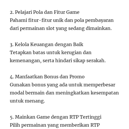
2. Pelajari Pola dan Fitur Game
Pahami fitur-fitur unik dan pola pembayaran
dari permainan slot yang sedang dimainkan.
3. Kelola Keuangan dengan Baik
Tetapkan batas untuk kerugian dan
kemenangan, serta hindari sikap serakah.
4. Manfaatkan Bonus dan Promo
Gunakan bonus yang ada untuk memperbesar
modal bermain dan meningkatkan kesempatan
untuk menang.
5. Mainkan Game dengan RTP Tertinggi
Pilih permainan yang memberikan RTP