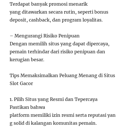
Terdapat banyak promosi menarik
yang ditawarkan secara rutin, seperti bonus
deposit, cashback, dan program loyalitas.
– Mengurangi Risiko Penipuan
Dengan memilih situs yang dapat dipercaya,
pemain terhindar dari risiko penipuan dan
kerugian besar.
Tips Memaksimalkan Peluang Menang di Situs
Slot Gacor
1. Pilih Situs yang Resmi dan Tepercaya
Pastikan bahwa
platform memiliki izin resmi serta reputasi yan
g solid di kalangan komunitas pemain.