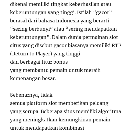
dikenal memiliki tingkat keberhasilan atau
keberuntungan yang tinggi. Istilah “gacor”
berasal dari bahasa Indonesia yang berarti
“sering berbunyi” atau “sering mendapatkan
keberuntungan”. Dalam dunia permainan slot,
situs yang disebut gacor biasanya memiliki RTP
(Return to Player) yang tinggi
dan berbagai fitur bonus
yang membantu pemain untuk meraih
kemenangan besar.
Sebenarnya, tidak
semua platform slot memberikan peluang
yang serupa. Beberapa situs memiliki algoritma
yang meningkatkan kemungkinan pemain
untuk mendapatkan kombinasi