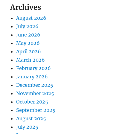
Archives
August 2026
July 2026
June 2026
May 2026
April 2026
March 2026
February 2026
January 2026
December 2025
November 2025
October 2025
September 2025
August 2025
July 2025