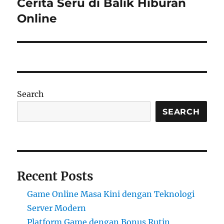
post:
Cerita Seru di Balik Hiburan
Online
Search
SEARCH
Recent Posts
Game Online Masa Kini dengan Teknologi
Server Modern
Platform Game dengan Bonus Rutin