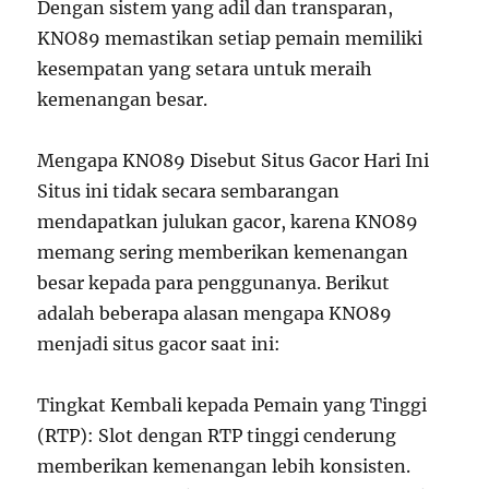
Dengan sistem yang adil dan transparan,
KNO89 memastikan setiap pemain memiliki
kesempatan yang setara untuk meraih
kemenangan besar.
Mengapa KNO89 Disebut Situs Gacor Hari Ini
Situs ini tidak secara sembarangan
mendapatkan julukan gacor, karena KNO89
memang sering memberikan kemenangan
besar kepada para penggunanya. Berikut
adalah beberapa alasan mengapa KNO89
menjadi situs gacor saat ini:
Tingkat Kembali kepada Pemain yang Tinggi
(RTP): Slot dengan RTP tinggi cenderung
memberikan kemenangan lebih konsisten.