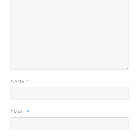
NAME
*
EMAIL
*