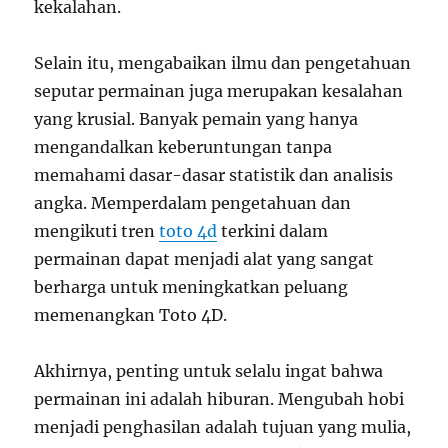
kekalahan.
Selain itu, mengabaikan ilmu dan pengetahuan
seputar permainan juga merupakan kesalahan
yang krusial. Banyak pemain yang hanya
mengandalkan keberuntungan tanpa
memahami dasar-dasar statistik dan analisis
angka. Memperdalam pengetahuan dan
mengikuti tren
toto 4d
terkini dalam
permainan dapat menjadi alat yang sangat
berharga untuk meningkatkan peluang
memenangkan Toto 4D.
Akhirnya, penting untuk selalu ingat bahwa
permainan ini adalah hiburan. Mengubah hobi
menjadi penghasilan adalah tujuan yang mulia,