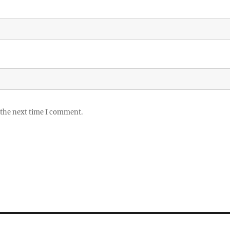
 the next time I comment.