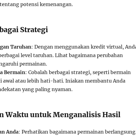
tentang potensi kemenangan.
bagai Strategi
gan Taruhan
: Dengan menggunakan kredit virtual, And
erbagai level taruhan. Lihat bagaimana perubahan
garuhi permainan.
ra Bermain
: Cobalah berbagai strategi, seperti bermain
di awal atau lebih hati-hati. Iniakan membantu Anda
ekatan yang paling nyaman.
n Waktu untuk Menganalisis Hasil
an Anda
: Perhatikan bagaimana permainan berlangsung