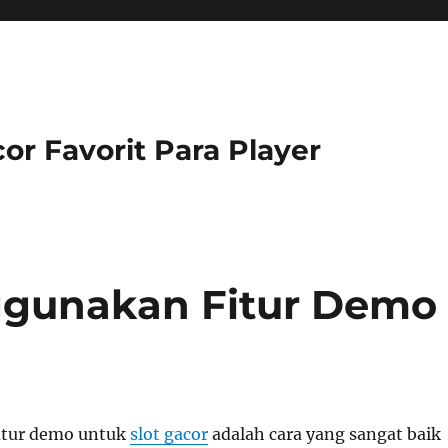
or Favorit Para Player
gunakan Fitur Demo
tur demo untuk
slot gacor
adalah cara yang sangat baik