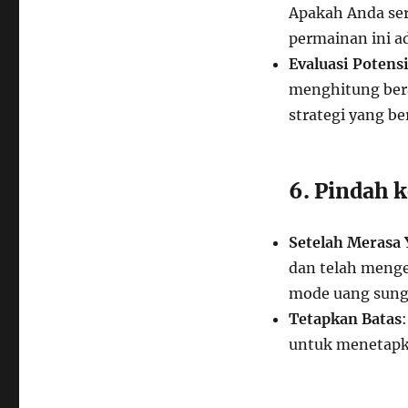
Apakah Anda se
permainan ini a
Evaluasi Poten
menghitung ber
strategi yang be
6. Pindah 
Setelah Merasa 
dan telah menge
mode uang sung
Tetapkan Batas
untuk menetapka