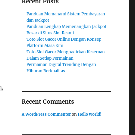
Recent Posts
Panduan Memahami Sistem Pembayaran
dan Jackpot
Panduan Lengkap Memenangkan Jackpot
Besar di Situs Slot Resmi
Toto Slot Gacor Online Dengan Konsep
Platform Masa Kini
Toto Slot Gacor Menghadirkan Keseruan
Dalam Setiap Permainan
Permainan Digital Trending Dengan
Hiburan Berkualitas
ik
Recent Comments
A WordPress Commenter
on
Hello world!