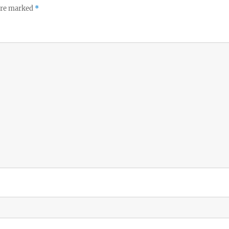
 are marked
*