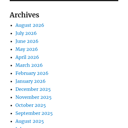
Archives
August 2026
July 2026
June 2026
May 2026
April 2026
March 2026
February 2026
January 2026
December 2025
November 2025
October 2025
September 2025
August 2025