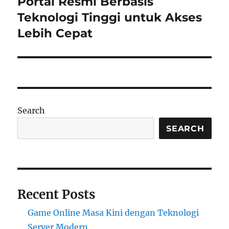
Portal Resmi Berbasis
Next
post:
Teknologi Tinggi untuk Akses
Lebih Cepat
Search
SEARCH
Recent Posts
Game Online Masa Kini dengan Teknologi
Server Modern