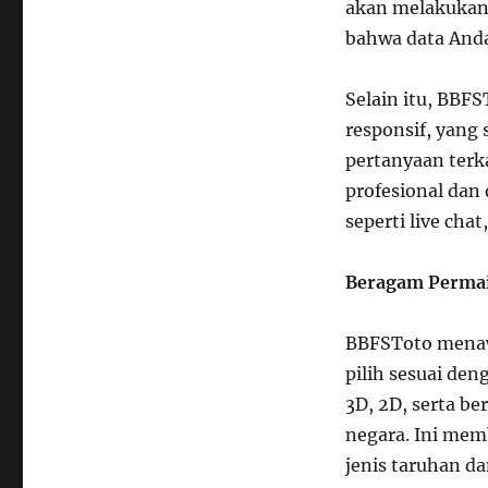
akan melakukan 
bahwa data Anda
Selain itu, BBF
responsif, yang
pertanyaan terk
profesional dan
seperti live chat
Beragam Permai
BBFSToto menawa
pilih sesuai de
3D, 2D, serta be
negara. Ini mem
jenis taruhan d