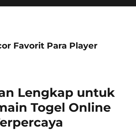
or Favorit Para Player
an Lengkap untuk
ain Togel Online
erpercaya