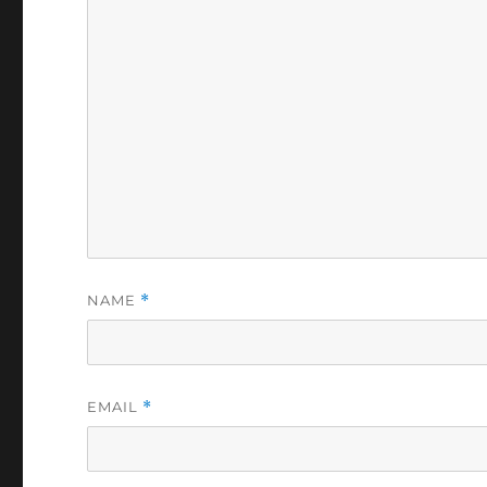
NAME
*
EMAIL
*