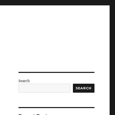
Search
SEARCH