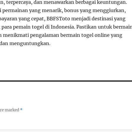
n, terpercaya, dan menawarkan berbagai keuntungan.
i permainan yang menarik, bonus yang menggiurkan,
ayaran yang cepat, BBFSToto menjadi destinasi yang
para pemain togel di Indonesia. Pastikan untuk bermai
n menikmati pengalaman bermain togel online yang
dan menguntungkan.
 are marked
*