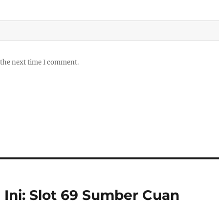
 the next time I comment.
Ini: Slot 69 Sumber Cuan