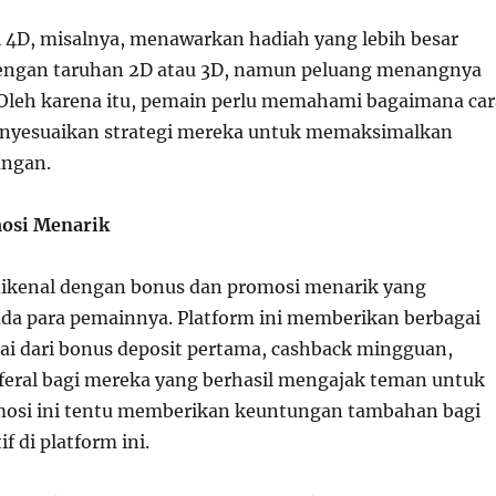
 4D, misalnya, menawarkan hadiah yang lebih besar
engan taruhan 2D atau 3D, namun peluang menangnya
l. Oleh karena itu, pemain perlu memahami bagaimana car
nyesuaikan strategi mereka untuk memaksimalkan
ngan.
osi Menarik
dikenal dengan bonus dan promosi menarik yang
da para pemainnya. Platform ini memberikan berbagai
lai dari bonus deposit pertama, cashback mingguan,
feral bagi mereka yang berhasil mengajak teman untuk
mosi ini tentu memberikan keuntungan tambahan bagi
f di platform ini.