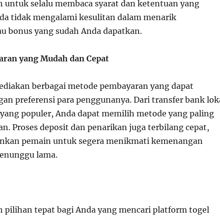
 untuk selalu membaca syarat dan ketentuan yang
nda tidak mengalami kesulitan dalam menarik
u bonus yang sudah Anda dapatkan.
ran yang Mudah dan Cepat
diakan berbagai metode pembayaran yang dapat
gan preferensi para penggunanya. Dari transfer bank lok
 yang populer, Anda dapat memilih metode yang paling
. Proses deposit dan penarikan juga terbilang cepat,
nkan pemain untuk segera menikmati kemenangan
enunggu lama.
 pilihan tepat bagi Anda yang mencari platform togel