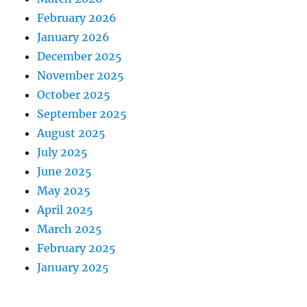
February 2026
January 2026
December 2025
November 2025
October 2025
September 2025
August 2025
July 2025
June 2025
May 2025
April 2025
March 2025
February 2025
January 2025