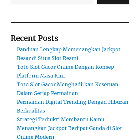
Recent Posts
Panduan Lengkap Memenangkan Jackpot
Besar di Situs Slot Resmi
Toto Slot Gacor Online Dengan Konsep
Platform Masa Kini
Toto Slot Gacor Menghadirkan Keseruan
Dalam Setiap Permainan
Permainan Digital Trending Dengan Hiburan
Berkualitas
Strategi Terbukti Membantu Kamu
Menangkan Jackpot Berlipat Ganda di Slot
Online Modern