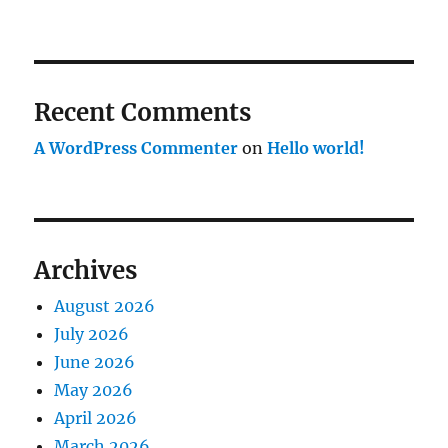
Recent Comments
A WordPress Commenter
on
Hello world!
Archives
August 2026
July 2026
June 2026
May 2026
April 2026
March 2026