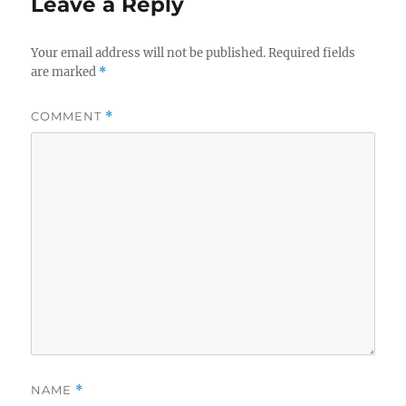
Leave a Reply
Your email address will not be published.
Required fields
are marked
*
COMMENT
*
NAME
*