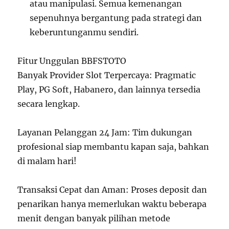
atau manipulasi. Semua kemenangan
sepenuhnya bergantung pada strategi dan
keberuntunganmu sendiri.
Fitur Unggulan BBFSTOTO
Banyak Provider Slot Terpercaya: Pragmatic
Play, PG Soft, Habanero, dan lainnya tersedia
secara lengkap.
Layanan Pelanggan 24 Jam: Tim dukungan
profesional siap membantu kapan saja, bahkan
di malam hari!
Transaksi Cepat dan Aman: Proses deposit dan
penarikan hanya memerlukan waktu beberapa
menit dengan banyak pilihan metode