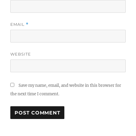
EMAIL
*
WEBSITE
Save my name, email, and website in this browser for
the next time I comment.