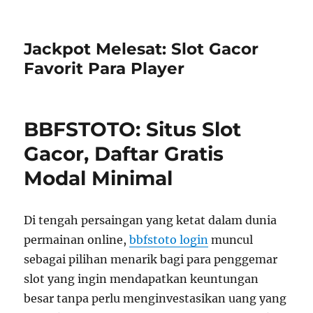
Jackpot Melesat: Slot Gacor
Favorit Para Player
BBFSTOTO: Situs Slot
Gacor, Daftar Gratis
Modal Minimal
Di tengah persaingan yang ketat dalam dunia
permainan online,
bbfstoto login
muncul
sebagai pilihan menarik bagi para penggemar
slot yang ingin mendapatkan keuntungan
besar tanpa perlu menginvestasikan uang yang