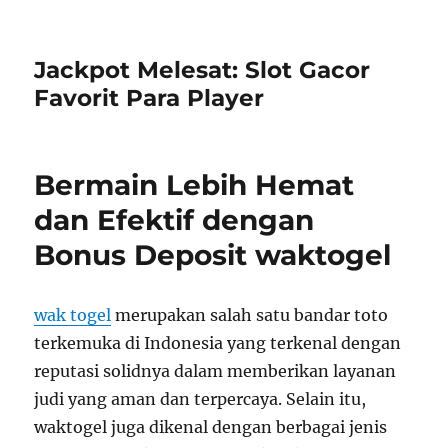
Jackpot Melesat: Slot Gacor
Favorit Para Player
Bermain Lebih Hemat
dan Efektif dengan
Bonus Deposit waktogel
wak togel
merupakan salah satu bandar toto
terkemuka di Indonesia yang terkenal dengan
reputasi solidnya dalam memberikan layanan
judi yang aman dan terpercaya. Selain itu,
waktogel juga dikenal dengan berbagai jenis