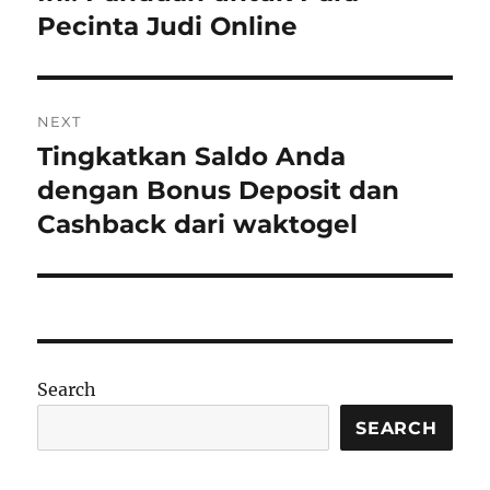
Pecinta Judi Online
NEXT
Tingkatkan Saldo Anda
Next
post:
dengan Bonus Deposit dan
Cashback dari waktogel
Search
SEARCH