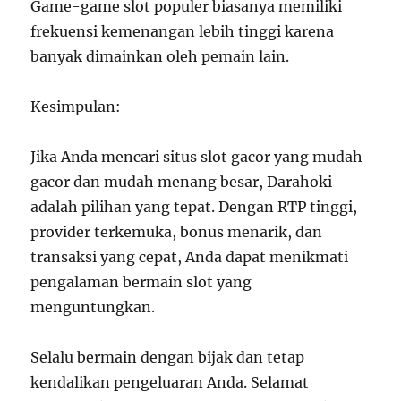
Game-game slot populer biasanya memiliki
frekuensi kemenangan lebih tinggi karena
banyak dimainkan oleh pemain lain.
Kesimpulan:
Jika Anda mencari situs slot gacor yang mudah
gacor dan mudah menang besar, Darahoki
adalah pilihan yang tepat. Dengan RTP tinggi,
provider terkemuka, bonus menarik, dan
transaksi yang cepat, Anda dapat menikmati
pengalaman bermain slot yang
menguntungkan.
Selalu bermain dengan bijak dan tetap
kendalikan pengeluaran Anda. Selamat