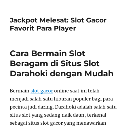
Jackpot Melesat: Slot Gacor
Favorit Para Player
Cara Bermain Slot
Beragam di Situs Slot
Darahoki dengan Mudah
Bermain
slot gacor
online saat ini telah
menjadi salah satu hiburan populer bagi para
pecinta judi daring. Darahoki adalah salah satu
situs slot yang sedang naik daun, terkenal
sebagai situs slot gacor yang menawarkan