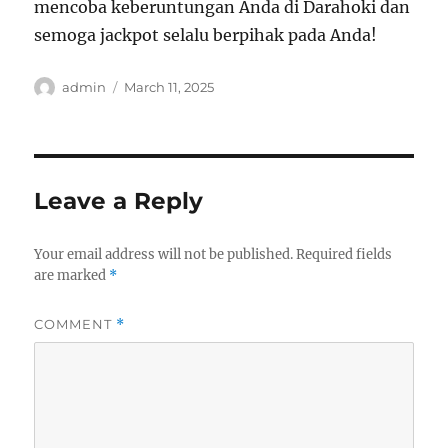
mencoba keberuntungan Anda di Darahoki dan
semoga jackpot selalu berpihak pada Anda!
Author
Posted
admin
March 11, 2025
on
Leave a Reply
Your email address will not be published.
Required fields
are marked
*
COMMENT
*