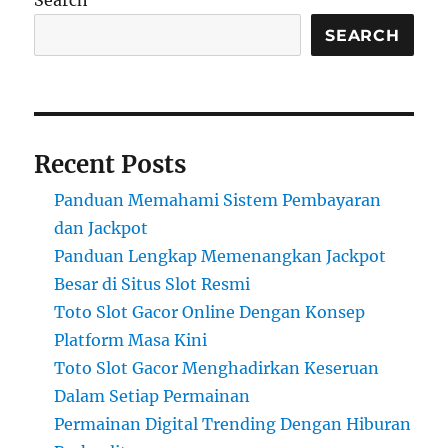
Search
SEARCH
Recent Posts
Panduan Memahami Sistem Pembayaran
dan Jackpot
Panduan Lengkap Memenangkan Jackpot
Besar di Situs Slot Resmi
Toto Slot Gacor Online Dengan Konsep
Platform Masa Kini
Toto Slot Gacor Menghadirkan Keseruan
Dalam Setiap Permainan
Permainan Digital Trending Dengan Hiburan