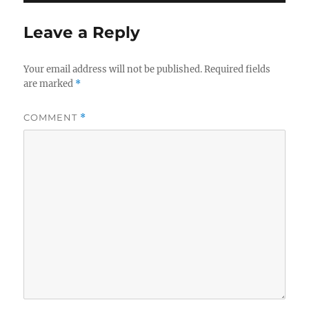
Leave a Reply
Your email address will not be published.
Required fields
are marked
*
COMMENT
*