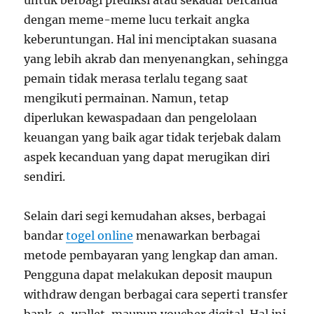
untuk berbagi prediksi atau sekadar bercanda
dengan meme-meme lucu terkait angka
keberuntungan. Hal ini menciptakan suasana
yang lebih akrab dan menyenangkan, sehingga
pemain tidak merasa terlalu tegang saat
mengikuti permainan. Namun, tetap
diperlukan kewaspadaan dan pengelolaan
keuangan yang baik agar tidak terjebak dalam
aspek kecanduan yang dapat merugikan diri
sendiri.
Selain dari segi kemudahan akses, berbagai
bandar
togel online
menawarkan berbagai
metode pembayaran yang lengkap dan aman.
Pengguna dapat melakukan deposit maupun
withdraw dengan berbagai cara seperti transfer