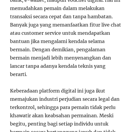
bank, e-wallet, maupun voucher digital. Hal ini
memudahkan pemain dalam melakukan
transaksi secara cepat dan tanpa hambatan.
Banyak juga yang memanfaatkan fitur live chat
atau customer service untuk mendapatkan
bantuan jika mengalami kendala selama
bermain. Dengan demikian, pengalaman
bermain menjadi lebih menyenangkan dan
lancar tanpa adanya kendala teknis yang
berarti.
Keberadaan platform digital ini juga ikut
memajukan industri perjudian secara legal dan
terkontrol, sehingga para pemain tidak perlu
khawatir akan keabsahan permainan. Meski
begitu, penting bagi setiap individu untuk