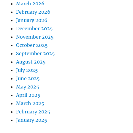
March 2026
February 2026
January 2026
December 2025
November 2025
October 2025
September 2025
August 2025
July 2025
June 2025
May 2025
April 2025
March 2025
February 2025
January 2025