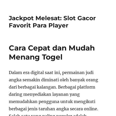
Jackpot Melesat: Slot Gacor
Favorit Para Player
Cara Cepat dan Mudah
Menang Togel
Dalam era digital saat ini, permainan judi
angka semakin diminati oleh banyak orang
dari berbagai kalangan. Berbagai platform
daring menyediakan layanan yang
memudahkan pengguna untuk mengikuti
berbagai jenis taruhan angka secara online.