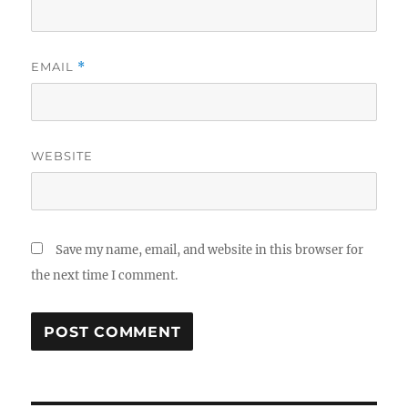
EMAIL
*
WEBSITE
Save my name, email, and website in this browser for
the next time I comment.