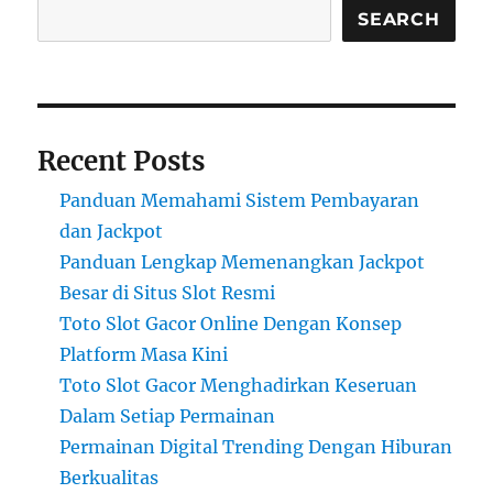
SEARCH
Recent Posts
Panduan Memahami Sistem Pembayaran
dan Jackpot
Panduan Lengkap Memenangkan Jackpot
Besar di Situs Slot Resmi
Toto Slot Gacor Online Dengan Konsep
Platform Masa Kini
Toto Slot Gacor Menghadirkan Keseruan
Dalam Setiap Permainan
Permainan Digital Trending Dengan Hiburan
Berkualitas