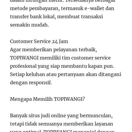
dalam hitungan menit. Tersedianya berbagai
metode pembayaran, termasuk e-wallet dan
transfer bank lokal, membuat transaksi
semakin mudah.
Customer Service 24 Jam
Agar memberikan pelayanan terbaik,
TOPIWANGI memiliki tim customer service
profesional yang siap membantu kapan pun.
Setiap keluhan atau pertanyaan akan ditangani
dengan responsif.
Mengapa Memilih TOPIWANGI?
Banyak situs judi online yang bermunculan,
tetapi tidak semuanya memberikan layanan