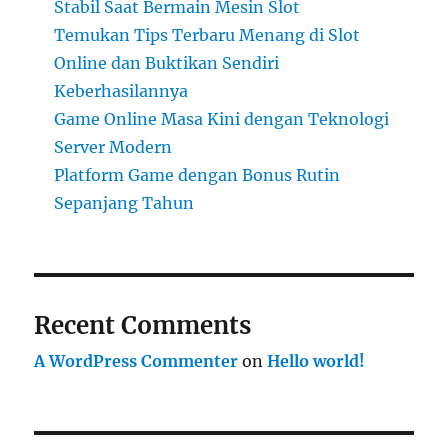
Stabil Saat Bermain Mesin Slot
Temukan Tips Terbaru Menang di Slot
Online dan Buktikan Sendiri
Keberhasilannya
Game Online Masa Kini dengan Teknologi
Server Modern
Platform Game dengan Bonus Rutin
Sepanjang Tahun
Recent Comments
A WordPress Commenter
on
Hello world!