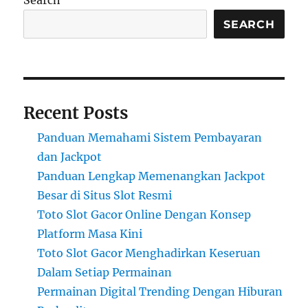
Search
SEARCH
Recent Posts
Panduan Memahami Sistem Pembayaran
dan Jackpot
Panduan Lengkap Memenangkan Jackpot
Besar di Situs Slot Resmi
Toto Slot Gacor Online Dengan Konsep
Platform Masa Kini
Toto Slot Gacor Menghadirkan Keseruan
Dalam Setiap Permainan
Permainan Digital Trending Dengan Hiburan