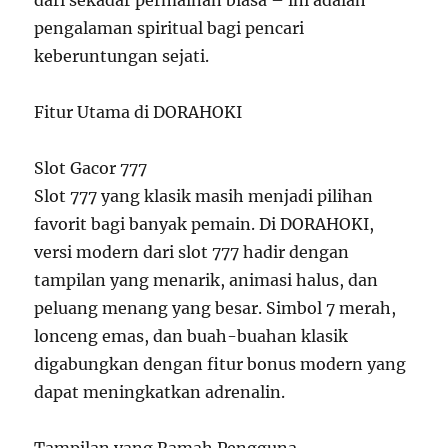
dari sekadar permainan biasa – ini adalah
pengalaman spiritual bagi pencari
keberuntungan sejati.
Fitur Utama di DORAHOKI
Slot Gacor 777
Slot 777 yang klasik masih menjadi pilihan
favorit bagi banyak pemain. Di DORAHOKI,
versi modern dari slot 777 hadir dengan
tampilan yang menarik, animasi halus, dan
peluang menang yang besar. Simbol 7 merah,
lonceng emas, dan buah-buahan klasik
digabungkan dengan fitur bonus modern yang
dapat meningkatkan adrenalin.