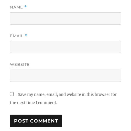
NAME
*
EMAIL
*
WEBSITE
Save my name, email, and website in this browser for
the next time I comment.