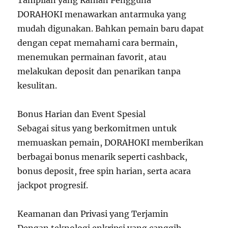
Tampilan yang Ramah Pengguna
DORAHOKI menawarkan antarmuka yang
mudah digunakan. Bahkan pemain baru dapat
dengan cepat memahami cara bermain,
menemukan permainan favorit, atau
melakukan deposit dan penarikan tanpa
kesulitan.
Bonus Harian dan Event Spesial
Sebagai situs yang berkomitmen untuk
memuaskan pemain, DORAHOKI memberikan
berbagai bonus menarik seperti cashback,
bonus deposit, free spin harian, serta acara
jackpot progresif.
Keamanan dan Privasi yang Terjamin