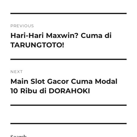
Post
PREVIOUS
navigation
Hari-Hari Maxwin? Cuma di
Previous
post:
TARUNGTOTO!
NEXT
Main Slot Gacor Cuma Modal
Next
post:
10 Ribu di DORAHOKI