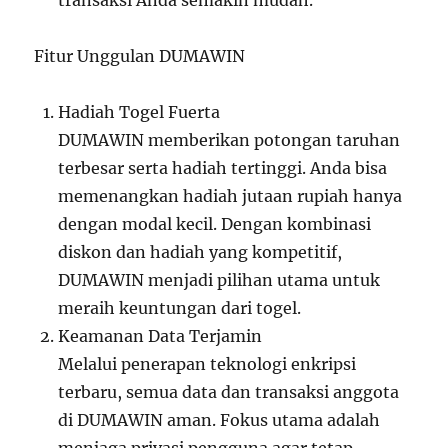
transaksi Anda semakin mudah.
Fitur Unggulan DUMAWIN
Hadiah Togel Fuerta
DUMAWIN memberikan potongan taruhan
terbesar serta hadiah tertinggi. Anda bisa
memenangkan hadiah jutaan rupiah hanya
dengan modal kecil. Dengan kombinasi
diskon dan hadiah yang kompetitif,
DUMAWIN menjadi pilihan utama untuk
meraih keuntungan dari togel.
Keamanan Data Terjamin
Melalui penerapan teknologi enkripsi
terbaru, semua data dan transaksi anggota
di DUMAWIN aman. Fokus utama adalah