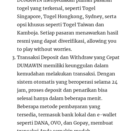
DUMAWIN menyediakan pilihan pasaran
togel yang terkenal, seperti Togel
Singapore, Togel Hongkong, Sydney, serta
opsi khusus seperti Togel Taiwan dan
Kamboja. Setiap pasaran menawarkan hasil
resmi yang dapat diverifikasi, allowing you
to play without worries.
Transaksi Deposit dan Withdraw yang Cepat
DUMAWIN memiliki keunggulan dalam
kemudahan melakukan transaksi. Dengan
sistem otomatis yang beroperasi selama 24
jam, proses deposit dan penarikan bisa
selesai hanya dalam beberapa menit.
Beberapa metode pembayaran yang
tersedia, termasuk bank lokal dan e-wallet
seperti DANA, OVO, dan Gopay, membuat