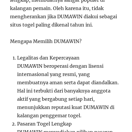
lengkap, membuatnya sangat populer di
kalangan pemain. Oleh karena itu, tidak
mengherankan jika DUMAWIN diakui sebagai
situs togel paling dikenal tahun ini.
Mengapa Memilih DUMAWIN?
Legalitas dan Kepercayaan
DUMAWIN beroperasi dengan lisensi
internasional yang resmi, yang
membuatnya aman serta dapat diandalkan.
Hal ini terbukti dari banyaknya anggota
aktif yang bergabung setiap hari,
menunjukkan reputasi kuat DUMAWIN di
kalangan penggemar togel.
Pasaran Togel Lengkap