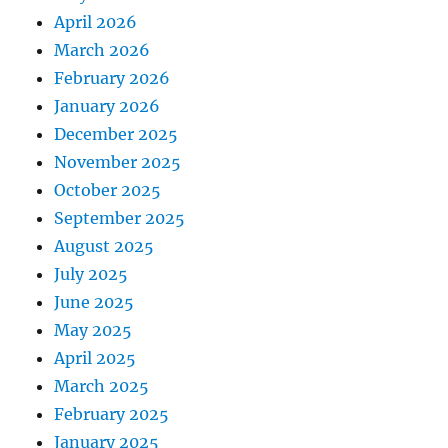
April 2026
March 2026
February 2026
January 2026
December 2025
November 2025
October 2025
September 2025
August 2025
July 2025
June 2025
May 2025
April 2025
March 2025
February 2025
January 2025