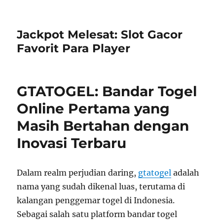
Jackpot Melesat: Slot Gacor
Favorit Para Player
GTATOGEL: Bandar Togel
Online Pertama yang
Masih Bertahan dengan
Inovasi Terbaru
Dalam realm perjudian daring,
gtatogel
adalah
nama yang sudah dikenal luas, terutama di
kalangan penggemar togel di Indonesia.
Sebagai salah satu platform bandar togel