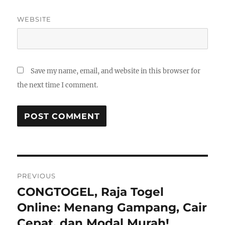
WEBSITE
Save my name, email, and website in this browser for
the next time I comment.
Post
PREVIOUS
navigation
CONGTOGEL, Raja Togel
Previous
post:
Online: Menang Gampang, Cair
Cepat, dan Modal Murah!