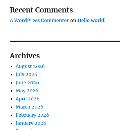
Recent Comments
A WordPress Commenter
on
Hello world!
Archives
August 2026
July 2026
June 2026
May 2026
April 2026
March 2026
February 2026
January 2026