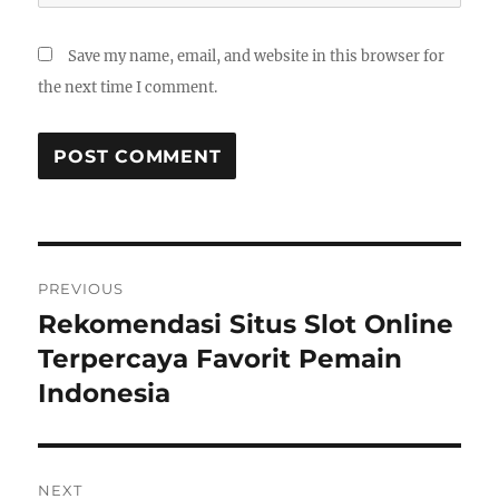
Save my name, email, and website in this browser for
the next time I comment.
Post
PREVIOUS
navigation
Rekomendasi Situs Slot Online
Previous
post:
Terpercaya Favorit Pemain
Indonesia
NEXT