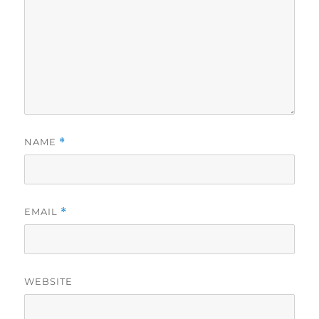
NAME
*
EMAIL
*
WEBSITE