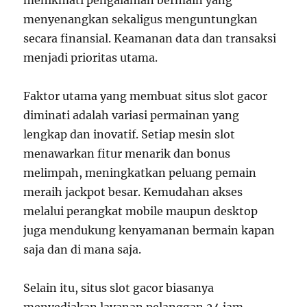
menikmati pengalaman bermain yang
menyenangkan sekaligus menguntungkan
secara finansial. Keamanan data dan transaksi
menjadi prioritas utama.
Faktor utama yang membuat situs slot gacor
diminati adalah variasi permainan yang
lengkap dan inovatif. Setiap mesin slot
menawarkan fitur menarik dan bonus
melimpah, meningkatkan peluang pemain
meraih jackpot besar. Kemudahan akses
melalui perangkat mobile maupun desktop
juga mendukung kenyamanan bermain kapan
saja dan di mana saja.
Selain itu, situs slot gacor biasanya