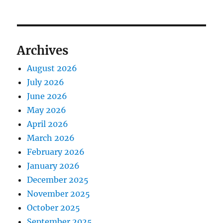
Archives
August 2026
July 2026
June 2026
May 2026
April 2026
March 2026
February 2026
January 2026
December 2025
November 2025
October 2025
September 2025