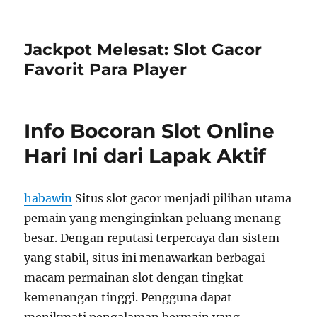
Jackpot Melesat: Slot Gacor
Favorit Para Player
Info Bocoran Slot Online
Hari Ini dari Lapak Aktif
habawin
Situs slot gacor menjadi pilihan utama
pemain yang menginginkan peluang menang
besar. Dengan reputasi terpercaya dan sistem
yang stabil, situs ini menawarkan berbagai
macam permainan slot dengan tingkat
kemenangan tinggi. Pengguna dapat