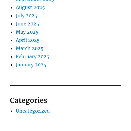
August 2025
July 2025
June 2025
May 2025
April 2025
March 2025
February 2025
January 2025
Categories
Uncategorized