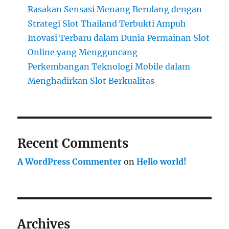
Rasakan Sensasi Menang Berulang dengan
Strategi Slot Thailand Terbukti Ampuh
Inovasi Terbaru dalam Dunia Permainan Slot
Online yang Mengguncang
Perkembangan Teknologi Mobile dalam
Menghadirkan Slot Berkualitas
Recent Comments
A WordPress Commenter
on
Hello world!
Archives