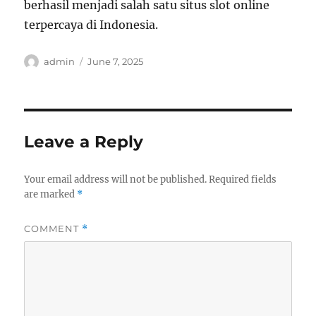
berhasil menjadi salah satu situs slot online
terpercaya di Indonesia.
Author
Posted
admin
June 7, 2025
on
Leave a Reply
Your email address will not be published.
Required fields
are marked
*
COMMENT
*