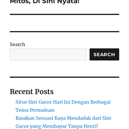
Mitos, Di Sini Nyata!
Search
SEARCH
Recent Posts
Situs Slot Gacor Hari Ini Dengan Berbagai
Tema Permainan
Rasakan Sensasi Kaya Mendadak dari Slot
Gacor yang Membayar Tanpa Henti!