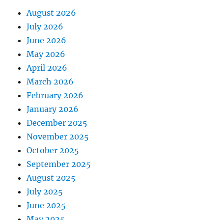
August 2026
July 2026
June 2026
May 2026
April 2026
March 2026
February 2026
January 2026
December 2025
November 2025
October 2025
September 2025
August 2025
July 2025
June 2025
May 2025