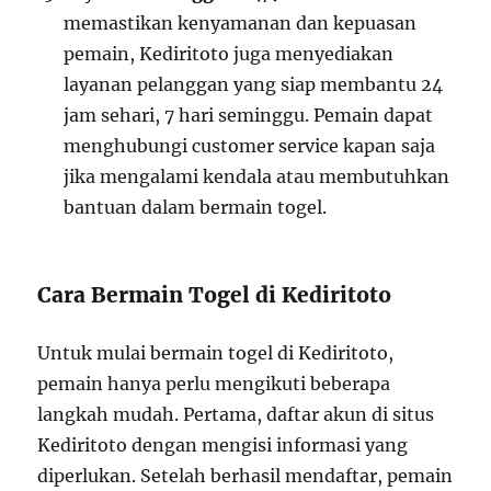
memastikan kenyamanan dan kepuasan
pemain, Kediritoto juga menyediakan
layanan pelanggan yang siap membantu 24
jam sehari, 7 hari seminggu. Pemain dapat
menghubungi customer service kapan saja
jika mengalami kendala atau membutuhkan
bantuan dalam bermain togel.
Cara Bermain Togel di Kediritoto
Untuk mulai bermain togel di Kediritoto,
pemain hanya perlu mengikuti beberapa
langkah mudah. Pertama, daftar akun di situs
Kediritoto dengan mengisi informasi yang
diperlukan. Setelah berhasil mendaftar, pemain