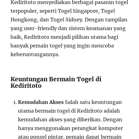
Kediritoto menyediakan berbagai pasaran togel
terpopuler, seperti Togel Singapore, Togel
Hongkong, dan Togel Sidney. Dengan tampilan
yang user-friendly dan sistem keamanan yang
baik, Kediritoto menjadi pilihan utama bagi
banyak pemain togel yang ingin mencoba
keberuntungannya.
Keuntungan Bermain Togel di
Kediritoto
Kemudahan Akses
Salah satu keuntungan
utama bermain togel di Kediritoto adalah
kemudahan akses yang diberikan. Dengan
hanya menggunakan perangkat komputer
atau ponsel pintar, pemain dapat bermain