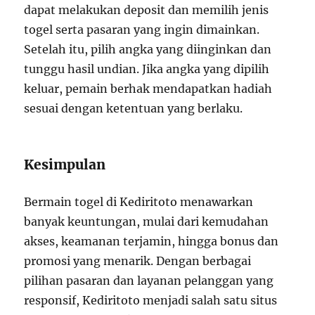
dapat melakukan deposit dan memilih jenis
togel serta pasaran yang ingin dimainkan.
Setelah itu, pilih angka yang diinginkan dan
tunggu hasil undian. Jika angka yang dipilih
keluar, pemain berhak mendapatkan hadiah
sesuai dengan ketentuan yang berlaku.
Kesimpulan
Bermain togel di Kediritoto menawarkan
banyak keuntungan, mulai dari kemudahan
akses, keamanan terjamin, hingga bonus dan
promosi yang menarik. Dengan berbagai
pilihan pasaran dan layanan pelanggan yang
responsif, Kediritoto menjadi salah satu situs