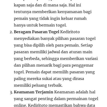
kapan saja dan di mana saja. Hal ini
tentunya memberikan kenyamanan bagi
pemain yang tidak ingin keluar rumah
hanya untuk bermain togel.
Beragam Pasaran Togel
Kediritoto
menyediakan banyak pilihan pasaran togel
yang bisa dipilih oleh para pemain. Setiap
pasaran memiliki jadwal dan aturan main
yang berbeda, sehingga memberikan variasi
dan pilihan menarik bagi para penggemar
togel. Pemain dapat memilih pasaran yang
paling mereka sukai atau yang dirasa
memiliki peluang terbaik.
Keamanan Terjamin
Keamanan adalah hal
yang sangat penting dalam permainan togel
online. Kediritoto memastikan bahwa data