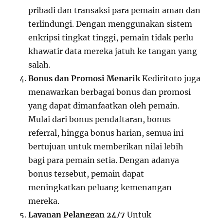
pribadi dan transaksi para pemain aman dan
terlindungi. Dengan menggunakan sistem
enkripsi tingkat tinggi, pemain tidak perlu
khawatir data mereka jatuh ke tangan yang
salah.
Bonus dan Promosi Menarik
Kediritoto juga
menawarkan berbagai bonus dan promosi
yang dapat dimanfaatkan oleh pemain.
Mulai dari bonus pendaftaran, bonus
referral, hingga bonus harian, semua ini
bertujuan untuk memberikan nilai lebih
bagi para pemain setia. Dengan adanya
bonus tersebut, pemain dapat
meningkatkan peluang kemenangan
mereka.
Layanan Pelanggan 24/7
Untuk