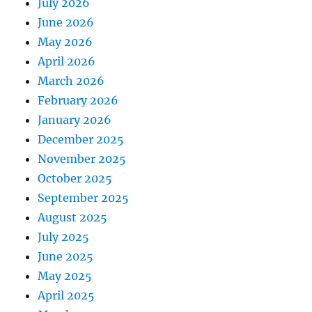
July 2026
June 2026
May 2026
April 2026
March 2026
February 2026
January 2026
December 2025
November 2025
October 2025
September 2025
August 2025
July 2025
June 2025
May 2025
April 2025