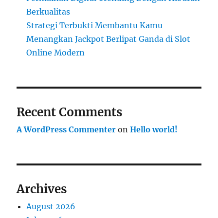
Berkualitas
Strategi Terbukti Membantu Kamu
Menangkan Jackpot Berlipat Ganda di Slot
Online Modern
Recent Comments
A WordPress Commenter
on
Hello world!
Archives
August 2026