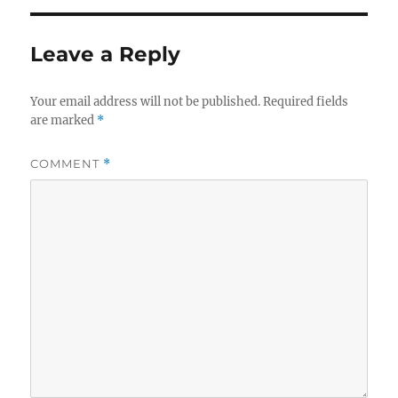
Leave a Reply
Your email address will not be published.
Required fields
are marked
*
COMMENT
*