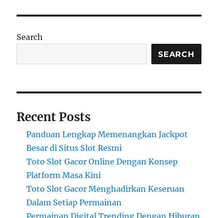
Search
SEARCH
Recent Posts
Panduan Lengkap Memenangkan Jackpot
Besar di Situs Slot Resmi
Toto Slot Gacor Online Dengan Konsep
Platform Masa Kini
Toto Slot Gacor Menghadirkan Keseruan
Dalam Setiap Permainan
Permainan Digital Trending Dengan Hiburan