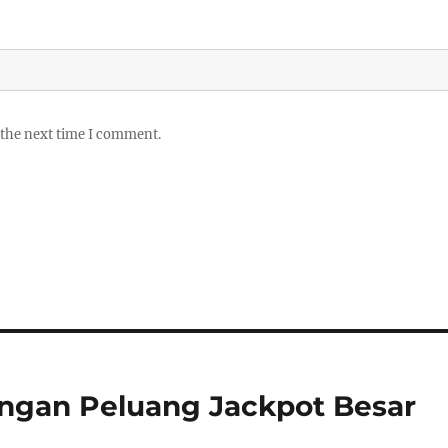
 the next time I comment.
engan Peluang Jackpot Besar