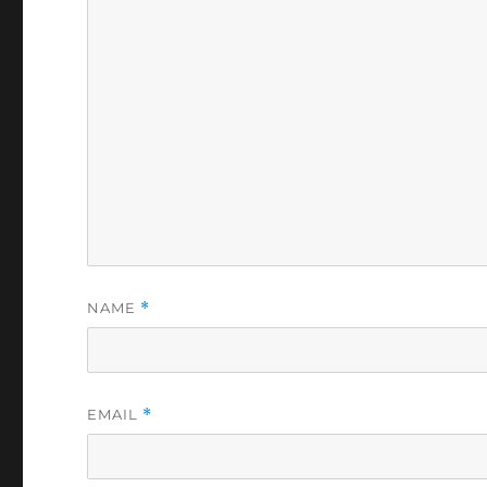
NAME
*
EMAIL
*