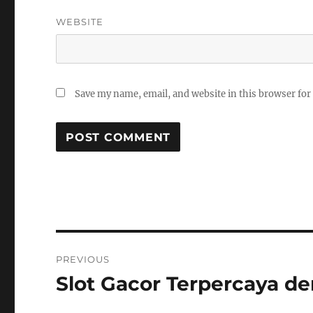
WEBSITE
Save my name, email, and website in this browser for
Post
PREVIOUS
navigation
Slot Gacor Terpercaya d
Previous
post: