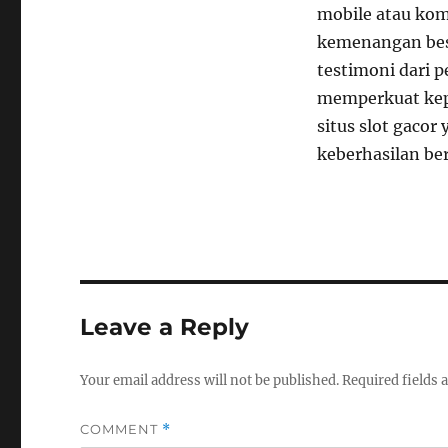
mobile atau ko
kemenangan besa
testimoni dari
memperkuat kepe
situs slot gacor
keberhasilan be
Leave a Reply
Your email address will not be published.
Required fields
COMMENT
*