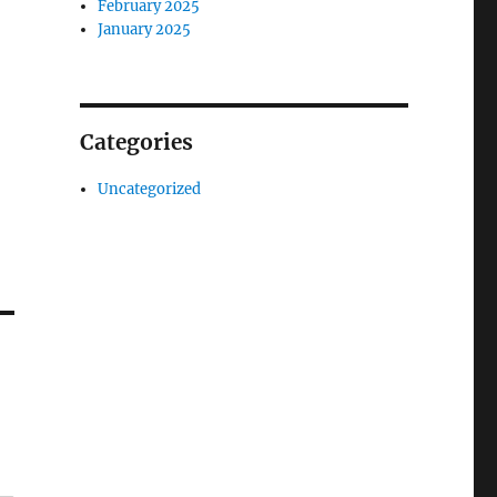
February 2025
January 2025
Categories
Uncategorized