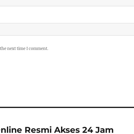
 the next time I comment.
nline Resmi Akses 24 Jam