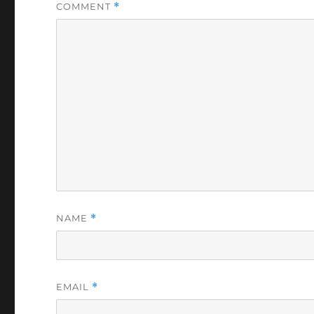
COMMENT
*
NAME
*
EMAIL
*