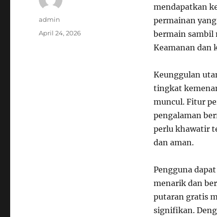
mendapatkan kem
Author
admin
permainan yang
Posted
April 24, 2026
bermain sambil 
on
Keamanan dan ke
Keunggulan utama
tingkat kemenan
muncul. Fitur p
pengalaman ber
perlu khawatir 
dan aman.
Pengguna dapat
menarik dan berb
putaran gratis
signifikan. Deng