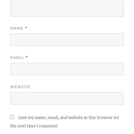
NAME
*
EMAIL
*
WEBSITE
Save my name, email, and website in this browser for
the next time I comment.