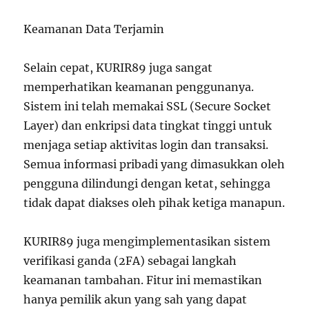
Keamanan Data Terjamin
Selain cepat, KURIR89 juga sangat
memperhatikan keamanan penggunanya.
Sistem ini telah memakai SSL (Secure Socket
Layer) dan enkripsi data tingkat tinggi untuk
menjaga setiap aktivitas login dan transaksi.
Semua informasi pribadi yang dimasukkan oleh
pengguna dilindungi dengan ketat, sehingga
tidak dapat diakses oleh pihak ketiga manapun.
KURIR89 juga mengimplementasikan sistem
verifikasi ganda (2FA) sebagai langkah
keamanan tambahan. Fitur ini memastikan
hanya pemilik akun yang sah yang dapat