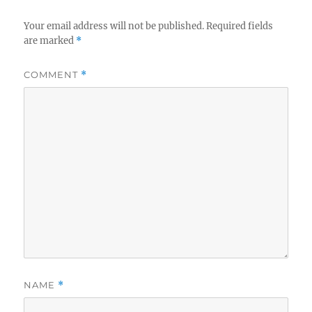
Your email address will not be published.
Required fields
are marked
*
COMMENT
*
NAME
*