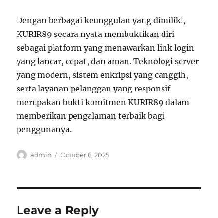
Dengan berbagai keunggulan yang dimiliki,
KURIR89 secara nyata membuktikan diri
sebagai platform yang menawarkan link login
yang lancar, cepat, dan aman. Teknologi server
yang modern, sistem enkripsi yang canggih,
serta layanan pelanggan yang responsif
merupakan bukti komitmen KURIR89 dalam
memberikan pengalaman terbaik bagi
penggunanya.
Author
Posted
admin
October 6, 2025
on
Leave a Reply