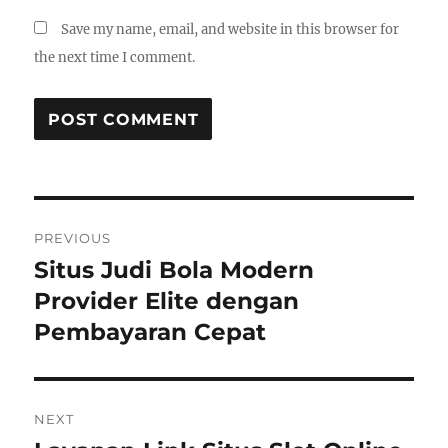
Save my name, email, and website in this browser for
the next time I comment.
Post
PREVIOUS
navigation
Situs Judi Bola Modern
Previous
post:
Provider Elite dengan
Pembayaran Cepat
NEXT