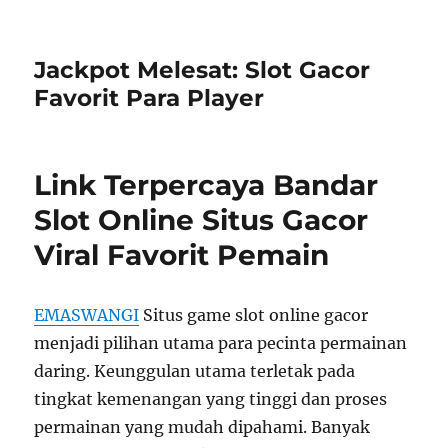
Jackpot Melesat: Slot Gacor
Favorit Para Player
Link Terpercaya Bandar
Slot Online Situs Gacor
Viral Favorit Pemain
EMASWANGI
Situs game slot online gacor
menjadi pilihan utama para pecinta permainan
daring. Keunggulan utama terletak pada
tingkat kemenangan yang tinggi dan proses
permainan yang mudah dipahami. Banyak