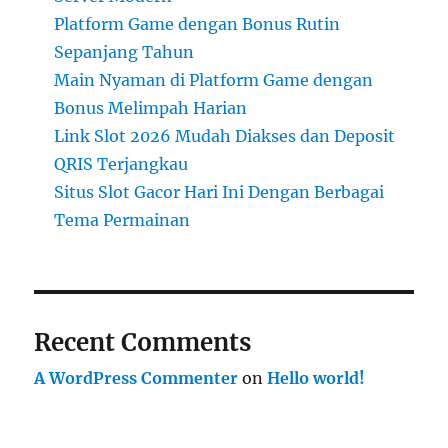
Platform Game dengan Bonus Rutin
Sepanjang Tahun
Main Nyaman di Platform Game dengan
Bonus Melimpah Harian
Link Slot 2026 Mudah Diakses dan Deposit
QRIS Terjangkau
Situs Slot Gacor Hari Ini Dengan Berbagai
Tema Permainan
Recent Comments
A WordPress Commenter
on
Hello world!