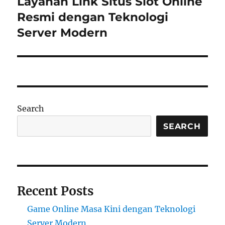
Layanan Link Situs Slot Online
Next
post:
Resmi dengan Teknologi
Server Modern
Search
SEARCH
Recent Posts
Game Online Masa Kini dengan Teknologi
Server Modern