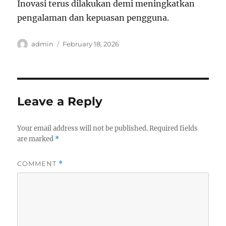
Inovasi terus dilakukan demi meningkatkan
pengalaman dan kepuasan pengguna.
Author
Posted
admin
February 18, 2026
on
Leave a Reply
Your email address will not be published.
Required fields
are marked
*
COMMENT
*