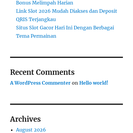
Bonus Melimpah Harian
Link Slot 2026 Mudah Diakses dan Deposit
QRIS Terjangkau
Situs Slot Gacor Hari Ini Dengan Berbagai
Tema Permainan
Recent Comments
A WordPress Commenter
on
Hello world!
Archives
August 2026