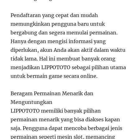
Pendaftaran yang cepat dan mudah
memungkinkan pengguna baru untuk
bergabung dan segera memulai permainan.
Hanya dengan mengisi informasi yang
diperlukan, akun Anda akan aktif dalam waktu
tidak lama. Hal ini membuat banyak orang
menjadikan LIPPOTOTO sebagai pilihan utama
untuk bermain game secara online.
Beragam Permainan Menarik dan
Menguntungkan
LIPPOTOTO memiliki banyak pilihan
permainan menarik yang bisa diakses kapan
saja. Pengguna dapat mencoba berbagai jenis
permainan seperti mesin slot, memancing