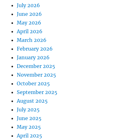
July 2026
June 2026
May 2026
April 2026
March 2026
February 2026
January 2026
December 2025
November 2025
October 2025
September 2025
August 2025
July 2025
June 2025
May 2025
April 2025