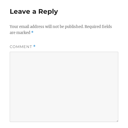
Leave a Reply
Your email address will not be published.
Required fields
are marked
*
COMMENT
*