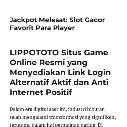
Jackpot Melesat: Slot Gacor
Favorit Para Player
LIPPOTOTO Situs Game
Online Resmi yang
Menyediakan Link Login
Alternatif Aktif dan Anti
Internet Positif
Dalam era digital saat ini, industri hiburan
telah mengalami transformasi yang signifikan,
terutama dalam hal permainan daring. Di