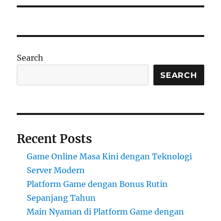
Search
SEARCH
Recent Posts
Game Online Masa Kini dengan Teknologi
Server Modern
Platform Game dengan Bonus Rutin
Sepanjang Tahun
Main Nyaman di Platform Game dengan