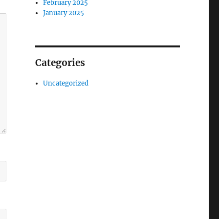
February 2025
January 2025
Categories
Uncategorized