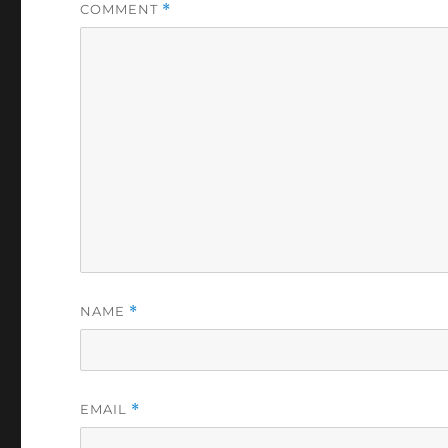
COMMENT
*
NAME
*
EMAIL
*