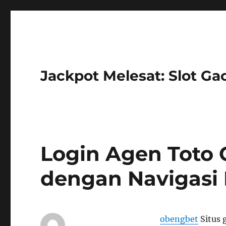
Jackpot Melesat: Slot Gac
Login Agen Toto 
dengan Navigasi
obengbet
Situs 