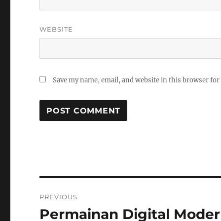
WEBSITE
Save my name, email, and website in this browser for
Post
PREVIOUS
navigation
Permainan Digital Moder
Previous