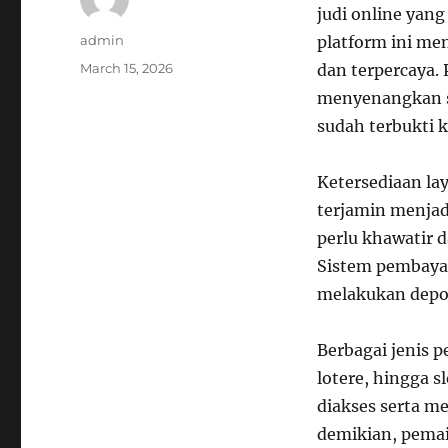
judi online yan
Author
admin
platform ini me
Posted
March 15, 2026
dan terpercaya
on
menyenangkan s
sudah terbukti k
Ketersediaan la
terjamin menjadi
perlu khawatir 
Sistem pembaya
melakukan depos
Berbagai jenis p
lotere, hingga 
diakses serta m
demikian, pemai