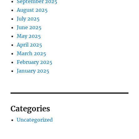
September 2025
August 2025
July 2025
June 2025
May 2025
April 2025
March 2025
February 2025
January 2025
Categories
Uncategorized