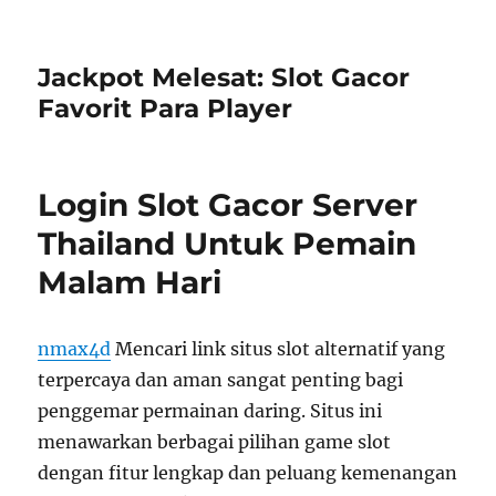
Jackpot Melesat: Slot Gacor
Favorit Para Player
Login Slot Gacor Server
Thailand Untuk Pemain
Malam Hari
nmax4d
Mencari link situs slot alternatif yang
terpercaya dan aman sangat penting bagi
penggemar permainan daring. Situs ini
menawarkan berbagai pilihan game slot
dengan fitur lengkap dan peluang kemenangan