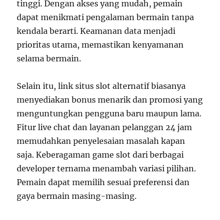
tinggi. Dengan akses yang mudah, pemain
dapat menikmati pengalaman bermain tanpa
kendala berarti. Keamanan data menjadi
prioritas utama, memastikan kenyamanan
selama bermain.
Selain itu, link situs slot alternatif biasanya
menyediakan bonus menarik dan promosi yang
menguntungkan pengguna baru maupun lama.
Fitur live chat dan layanan pelanggan 24 jam
memudahkan penyelesaian masalah kapan
saja. Keberagaman game slot dari berbagai
developer ternama menambah variasi pilihan.
Pemain dapat memilih sesuai preferensi dan
gaya bermain masing-masing.