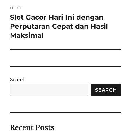
NEXT
Slot Gacor Hari Ini dengan
Next
post:
Perputaran Cepat dan Hasil
Maksimal
Search
SEARCH
Recent Posts