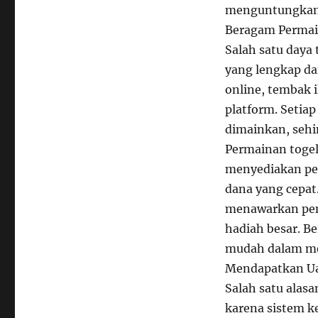
menguntungkan
Beragam Perma
Salah satu daya
yang lengkap dan
online, tembak i
platform. Setia
dimainkan, seh
Permainan togel
menyediakan pel
dana yang cepat.
menawarkan pen
hadiah besar. B
mudah dalam me
Mendapatkan Ua
Salah satu alas
karena sistem k