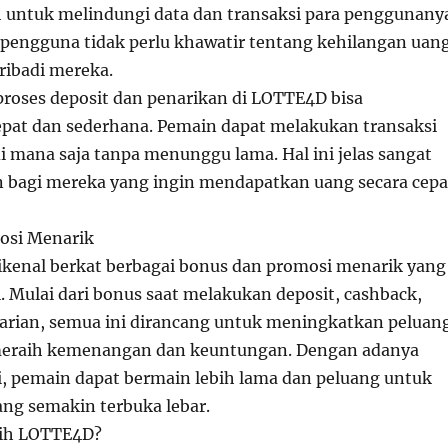
h untuk melindungi data dan transaksi para penggunany
, pengguna tidak perlu khawatir tentang kehilangan uan
ribadi mereka.
 proses deposit dan penarikan di LOTTE4D bisa
epat dan sederhana. Pemain dapat melakukan transaksi
i mana saja tanpa menunggu lama. Hal ini jelas sangat
bagi mereka yang ingin mendapatkan uang secara cepa
osi Menarik
kenal berkat berbagai bonus dan promosi menarik yang
i. Mulai dari bonus saat melakukan deposit, cashback,
arian, semua ini dirancang untuk meningkatkan peluan
eraih kemenangan dan keuntungan. Dengan adanya
, pemain dapat bermain lebih lama dan peluang untuk
ng semakin terbuka lebar.
ih LOTTE4D?