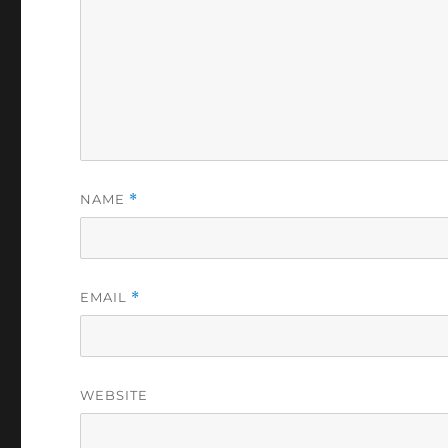
NAME
*
EMAIL
*
WEBSITE