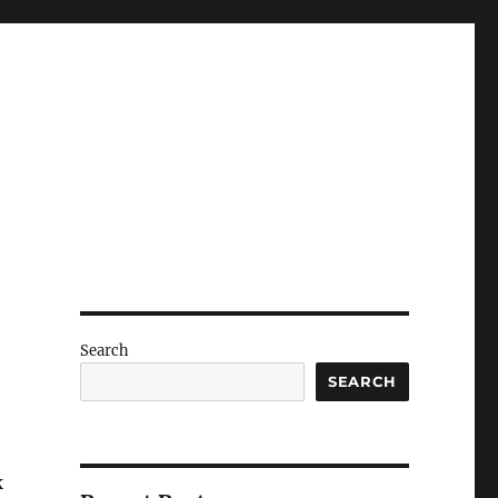
Search
SEARCH
k