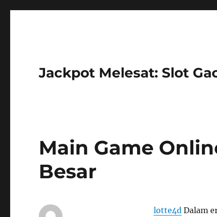
Jackpot Melesat: Slot Gac
Main Game Onlin
Besar
lotte4d
Dalam era