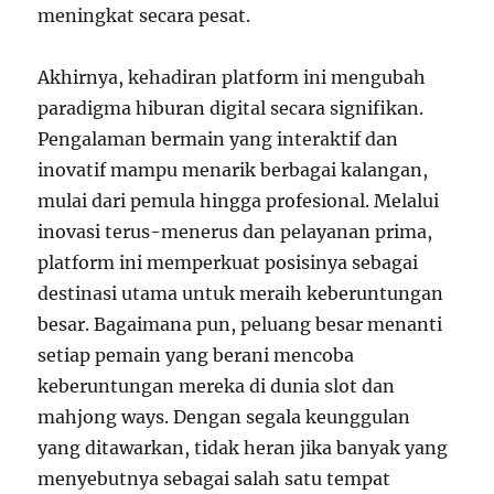
meningkat secara pesat.
Akhirnya, kehadiran platform ini mengubah
paradigma hiburan digital secara signifikan.
Pengalaman bermain yang interaktif dan
inovatif mampu menarik berbagai kalangan,
mulai dari pemula hingga profesional. Melalui
inovasi terus-menerus dan pelayanan prima,
platform ini memperkuat posisinya sebagai
destinasi utama untuk meraih keberuntungan
besar. Bagaimana pun, peluang besar menanti
setiap pemain yang berani mencoba
keberuntungan mereka di dunia slot dan
mahjong ways. Dengan segala keunggulan
yang ditawarkan, tidak heran jika banyak yang
menyebutnya sebagai salah satu tempat