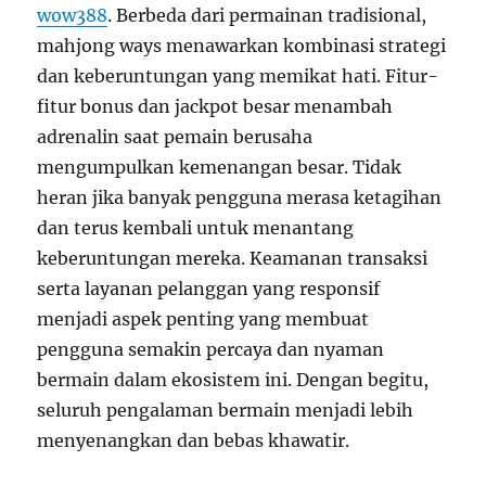
wow388
. Berbeda dari permainan tradisional,
mahjong ways menawarkan kombinasi strategi
dan keberuntungan yang memikat hati. Fitur-
fitur bonus dan jackpot besar menambah
adrenalin saat pemain berusaha
mengumpulkan kemenangan besar. Tidak
heran jika banyak pengguna merasa ketagihan
dan terus kembali untuk menantang
keberuntungan mereka. Keamanan transaksi
serta layanan pelanggan yang responsif
menjadi aspek penting yang membuat
pengguna semakin percaya dan nyaman
bermain dalam ekosistem ini. Dengan begitu,
seluruh pengalaman bermain menjadi lebih
menyenangkan dan bebas khawatir.