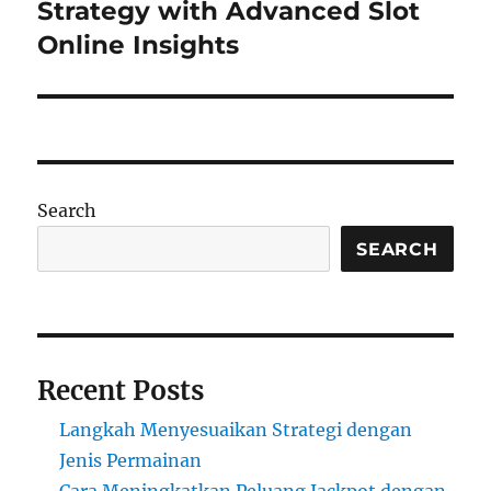
post:
Strategy with Advanced Slot
Online Insights
Search
SEARCH
Recent Posts
Langkah Menyesuaikan Strategi dengan
Jenis Permainan