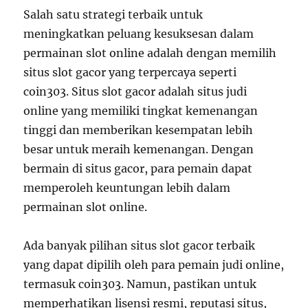
Salah satu strategi terbaik untuk
meningkatkan peluang kesuksesan dalam
permainan slot online adalah dengan memilih
situs slot gacor yang terpercaya seperti
coin303. Situs slot gacor adalah situs judi
online yang memiliki tingkat kemenangan
tinggi dan memberikan kesempatan lebih
besar untuk meraih kemenangan. Dengan
bermain di situs gacor, para pemain dapat
memperoleh keuntungan lebih dalam
permainan slot online.
Ada banyak pilihan situs slot gacor terbaik
yang dapat dipilih oleh para pemain judi online,
termasuk coin303. Namun, pastikan untuk
memperhatikan lisensi resmi, reputasi situs,