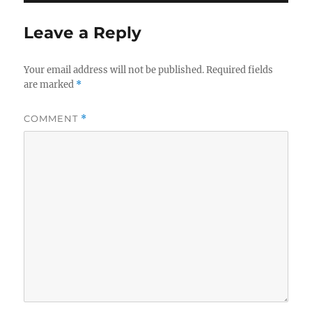
Leave a Reply
Your email address will not be published.
Required fields
are marked
*
COMMENT
*