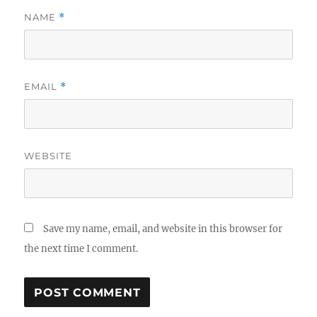
NAME
*
EMAIL
*
WEBSITE
Save my name, email, and website in this browser for
the next time I comment.