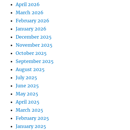
April 2026
March 2026
February 2026
January 2026
December 2025
November 2025
October 2025
September 2025
August 2025
July 2025
June 2025
May 2025
April 2025
March 2025
February 2025
January 2025