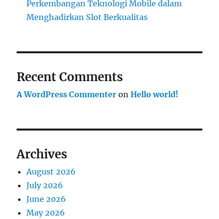
Perkembangan Teknologi Mobile dalam
Menghadirkan Slot Berkualitas
Recent Comments
A WordPress Commenter
on
Hello world!
Archives
August 2026
July 2026
June 2026
May 2026