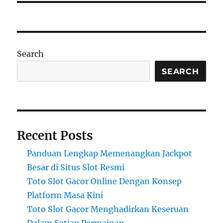
Search
SEARCH
Recent Posts
Panduan Lengkap Memenangkan Jackpot
Besar di Situs Slot Resmi
Toto Slot Gacor Online Dengan Konsep
Platform Masa Kini
Toto Slot Gacor Menghadirkan Keseruan