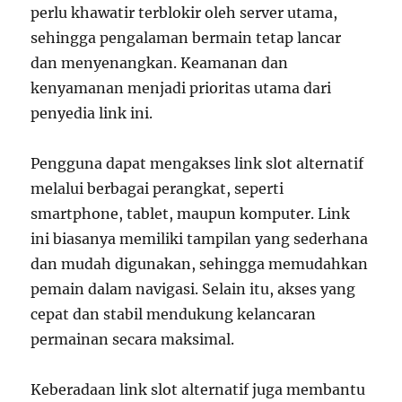
perlu khawatir terblokir oleh server utama,
sehingga pengalaman bermain tetap lancar
dan menyenangkan. Keamanan dan
kenyamanan menjadi prioritas utama dari
penyedia link ini.
Pengguna dapat mengakses link slot alternatif
melalui berbagai perangkat, seperti
smartphone, tablet, maupun komputer. Link
ini biasanya memiliki tampilan yang sederhana
dan mudah digunakan, sehingga memudahkan
pemain dalam navigasi. Selain itu, akses yang
cepat dan stabil mendukung kelancaran
permainan secara maksimal.
Keberadaan link slot alternatif juga membantu