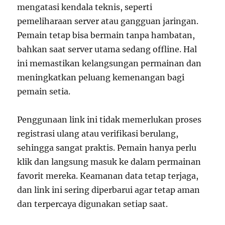
mengatasi kendala teknis, seperti
pemeliharaan server atau gangguan jaringan.
Pemain tetap bisa bermain tanpa hambatan,
bahkan saat server utama sedang offline. Hal
ini memastikan kelangsungan permainan dan
meningkatkan peluang kemenangan bagi
pemain setia.
Penggunaan link ini tidak memerlukan proses
registrasi ulang atau verifikasi berulang,
sehingga sangat praktis. Pemain hanya perlu
klik dan langsung masuk ke dalam permainan
favorit mereka. Keamanan data tetap terjaga,
dan link ini sering diperbarui agar tetap aman
dan terpercaya digunakan setiap saat.