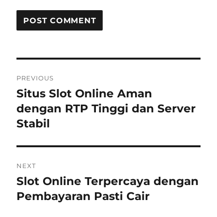
Post
PREVIOUS
navigation
Situs Slot Online Aman
Previous
post:
dengan RTP Tinggi dan Server
Stabil
NEXT
Slot Online Terpercaya dengan
Next
post:
Pembayaran Pasti Cair