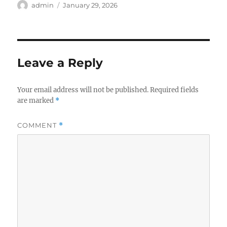
Author
Posted
admin
January 29, 2026
on
Leave a Reply
Your email address will not be published.
Required fields
are marked
*
COMMENT
*