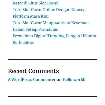
Besar di Situs Slot Resmi
Toto Slot Gacor Online Dengan Konsep
Platform Masa Kini
Toto Slot Gacor Menghadirkan Keseruan
Dalam Setiap Permainan
Permainan Digital Trending Dengan Hiburan
Berkualitas
Recent Comments
A WordPress Commenter
on
Hello world!