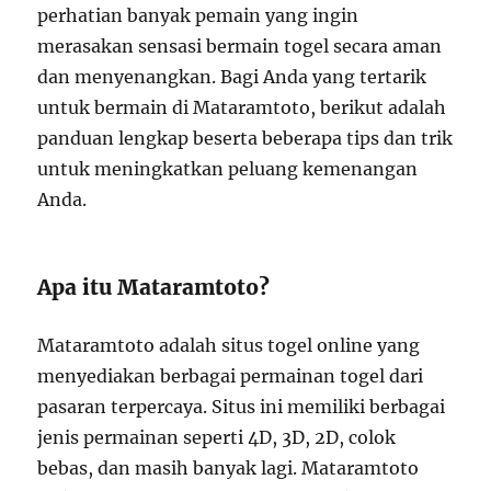
perhatian banyak pemain yang ingin
merasakan sensasi bermain togel secara aman
dan menyenangkan. Bagi Anda yang tertarik
untuk bermain di Mataramtoto, berikut adalah
panduan lengkap beserta beberapa tips dan trik
untuk meningkatkan peluang kemenangan
Anda.
Apa itu Mataramtoto?
Mataramtoto adalah situs togel online yang
menyediakan berbagai permainan togel dari
pasaran terpercaya. Situs ini memiliki berbagai
jenis permainan seperti 4D, 3D, 2D, colok
bebas, dan masih banyak lagi. Mataramtoto