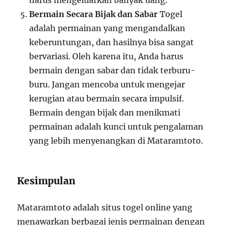
harus mengeluarkan banyak uang.
Bermain Secara Bijak dan Sabar
Togel
adalah permainan yang mengandalkan
keberuntungan, dan hasilnya bisa sangat
bervariasi. Oleh karena itu, Anda harus
bermain dengan sabar dan tidak terburu-
buru. Jangan mencoba untuk mengejar
kerugian atau bermain secara impulsif.
Bermain dengan bijak dan menikmati
permainan adalah kunci untuk pengalaman
yang lebih menyenangkan di Mataramtoto.
Kesimpulan
Mataramtoto adalah situs togel online yang
menawarkan berbagai jenis permainan dengan