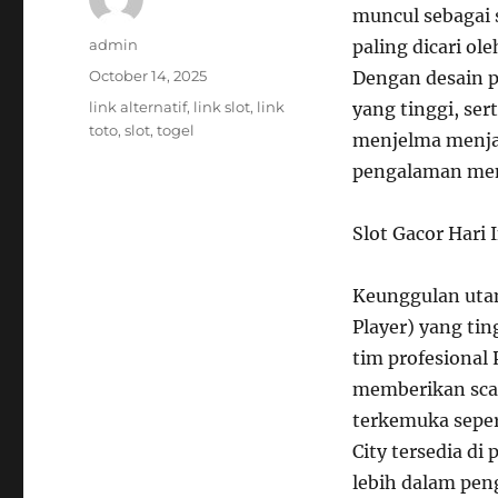
muncul sebagai s
Author
admin
paling dicari ol
Posted
October 14, 2025
Dengan desain 
on
Tags
link alternatif
,
link slot
,
link
yang tinggi, se
toto
,
slot
,
togel
menjelma menja
pengalaman mena
Slot Gacor Hari
Keunggulan utam
Player) yang tin
tim profesional
memberikan scatt
terkemuka seper
City tersedia di
lebih dalam pe