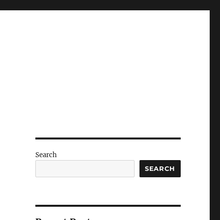
Search
SEARCH