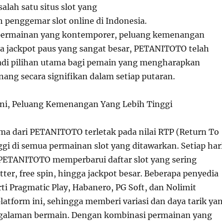
alah satu situs slot yang
eh penggemar slot online di Indonesia.
permainan yang kontemporer, peluang kemenangan
rta jackpot paus yang sangat besar, PETANITOTO telah
di pilihan utama bagi pemain yang mengharapkan
ng secara signifikan dalam setiap putaran.
 Ini, Peluang Kemenangan Yang Lebih Tinggi
a dari PETANITOTO terletak pada nilai RTP (Return To
ggi di semua permainan slot yang ditawarkan. Setiap hari
 PETANITOTO memperbarui daftar slot yang sering
er, free spin, hingga jackpot besar. Beberapa penyedia
ti Pragmatic Play, Habanero, PG Soft, dan Nolimit
 platform ini, sehingga memberi variasi dan daya tarik ya
ngalaman bermain. Dengan kombinasi permainan yang