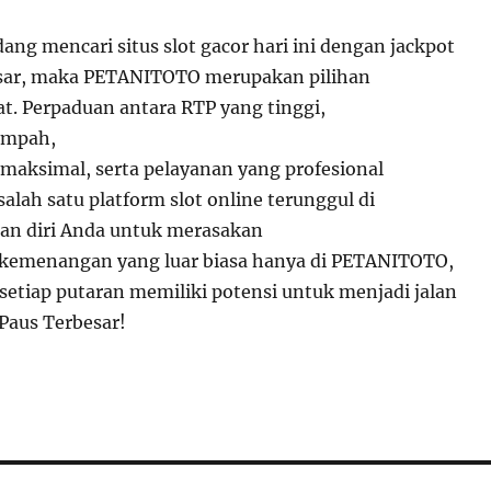
ang mencari situs slot gacor hari ini dengan jackpot
esar, maka PETANITOTO merupakan pilihan
at. Perpaduan antara RTP yang tinggi,
impah,
aksimal, serta pelayanan yang profesional
lah satu platform slot online terunggul di
kan diri Anda untuk merasakan
 kemenangan yang luar biasa hanya di PETANITOTO,
setiap putaran memiliki potensi untuk menjadi jalan
Paus Terbesar!