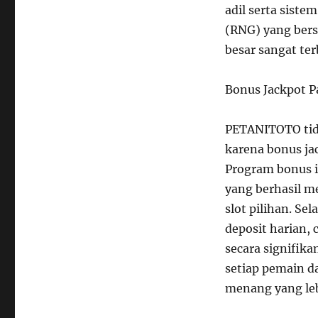
adil serta sist
(RNG) yang ber
besar sangat ter
Bonus Jackpot 
PETANITOTO tida
karena bonus ja
Program bonus i
yang berhasil m
slot pilihan. Se
deposit harian, 
secara signifik
setiap pemain d
menang yang leb