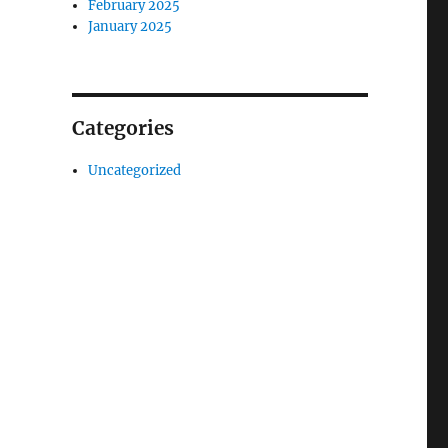
February 2025
January 2025
Categories
Uncategorized