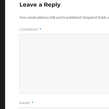
Leave a Reply
Your email address will not be published.
Required fields
COMMENT
*
NAME
*