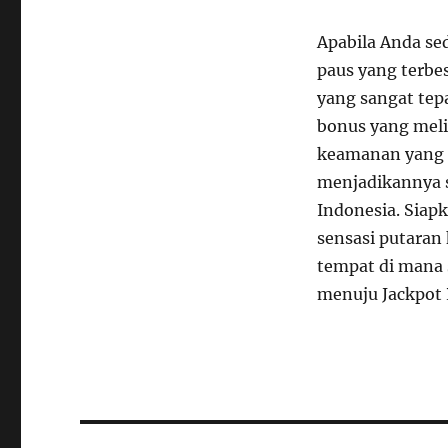
Apabila Anda sed
paus yang terb
yang sangat tep
bonus yang mel
keamanan yang m
menjadikannya sa
Indonesia. Siap
sensasi putaran
tempat di mana 
menuju Jackpot 