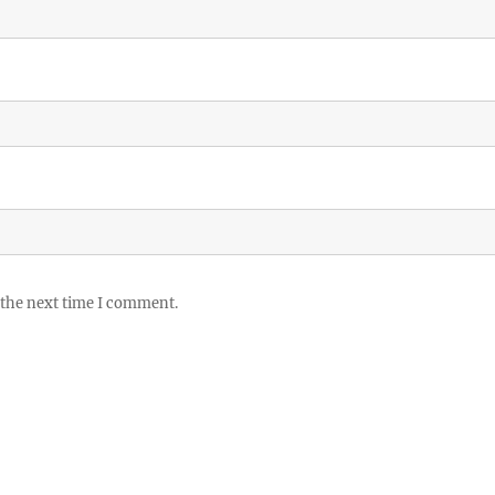
 the next time I comment.