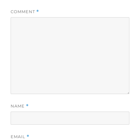
COMMENT
*
NAME
*
EMAIL
*