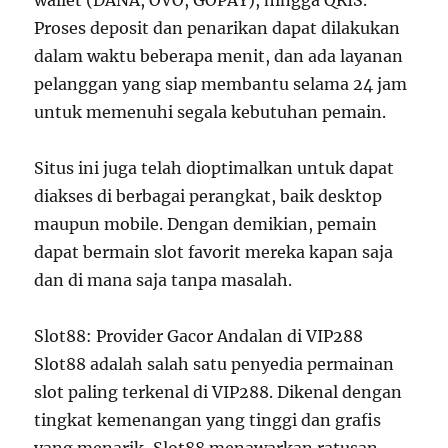
wallet (DANA, OVO, GOPAY), hingga QRIS.
Proses deposit dan penarikan dapat dilakukan
dalam waktu beberapa menit, dan ada layanan
pelanggan yang siap membantu selama 24 jam
untuk memenuhi segala kebutuhan pemain.
Situs ini juga telah dioptimalkan untuk dapat
diakses di berbagai perangkat, baik desktop
maupun mobile. Dengan demikian, pemain
dapat bermain slot favorit mereka kapan saja
dan di mana saja tanpa masalah.
Slot88: Provider Gacor Andalan di VIP288
Slot88 adalah salah satu penyedia permainan
slot paling terkenal di VIP288. Dikenal dengan
tingkat kemenangan yang tinggi dan grafis