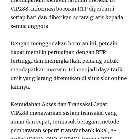
mendapatkan kembali taruhan mereka. Di
VIP288, informasi bocoran RTP diperbarui
setiap hari dan diberikan secara gratis kepada
semua anggota.
Dengan menggunakan bocoran ini, pemain
dapat memilih permainan dengan RTP
tertinggi dan meningkatkan peluang untuk
mendapatkan maxwin. Ini menjadi daya tarik
unik yang jarang ditemukan di situs slot online
lainnya.
Kemudahan Akses dan Transaksi Cepat
VIP288 menawarkan sistem transaksi yang
aman dan cepat, termasuk beragam metode
pembayaran seperti transfer bank lokal, e-