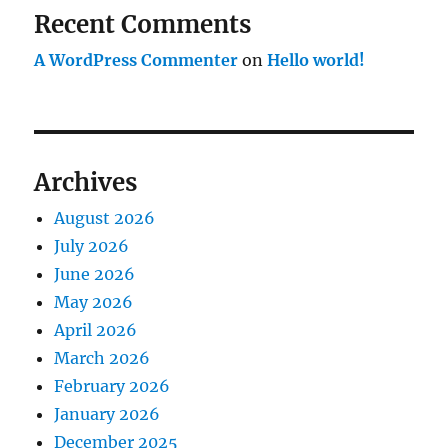
Recent Comments
A WordPress Commenter
on
Hello world!
Archives
August 2026
July 2026
June 2026
May 2026
April 2026
March 2026
February 2026
January 2026
December 2025