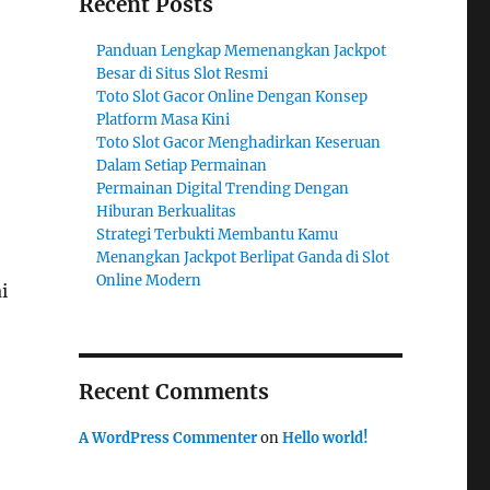
Recent Posts
Panduan Lengkap Memenangkan Jackpot
Besar di Situs Slot Resmi
Toto Slot Gacor Online Dengan Konsep
Platform Masa Kini
Toto Slot Gacor Menghadirkan Keseruan
Dalam Setiap Permainan
Permainan Digital Trending Dengan
Hiburan Berkualitas
Strategi Terbukti Membantu Kamu
Menangkan Jackpot Berlipat Ganda di Slot
Online Modern
i
Recent Comments
A WordPress Commenter
on
Hello world!