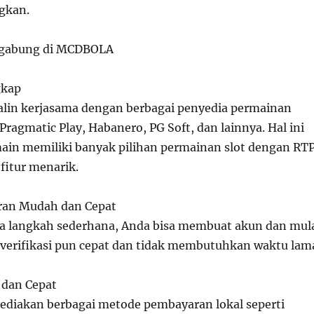
gkan.
rgabung di MCDBOLA
gkap
in kerjasama dengan berbagai penyedia permainan
 Pragmatic Play, Habanero, PG Soft, dan lainnya. Hal ini
in memiliki banyak pilihan permainan slot dengan RT
-fitur menarik.
ran Mudah dan Cepat
a langkah sederhana, Anda bisa membuat akun dan mul
 verifikasi pun cepat dan tidak membutuhkan waktu lam
 dan Cepat
iakan berbagai metode pembayaran lokal seperti