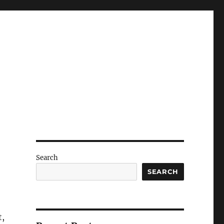
Search
SEARCH
t,