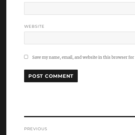
WEBSITE
Save my name, email, and website in this browser for
Post
PREVIOUS