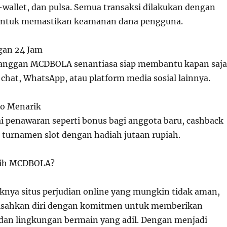
-wallet, dan pulsa. Semua transaksi dilakukan dengan
i untuk memastikan keamanan dana pengguna.
gan 24 Jam
langgan MCDBOLA senantiasa siap membantu kapan saja
e chat, WhatsApp, atau platform media sosial lainnya.
o Menarik
i penawaran seperti bonus bagi anggota baru, cashback
 turnamen slot dengan hadiah jutaan rupiah.
ih MCDBOLA?
knya situs perjudian online yang mungkin tidak aman,
ahkan diri dengan komitmen untuk memberikan
 dan lingkungan bermain yang adil. Dengan menjadi