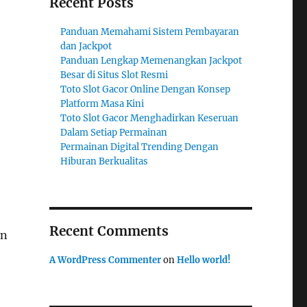
Recent Posts
Panduan Memahami Sistem Pembayaran
dan Jackpot
Panduan Lengkap Memenangkan Jackpot
Besar di Situs Slot Resmi
Toto Slot Gacor Online Dengan Konsep
Platform Masa Kini
Toto Slot Gacor Menghadirkan Keseruan
Dalam Setiap Permainan
Permainan Digital Trending Dengan
Hiburan Berkualitas
Recent Comments
an
A WordPress Commenter
on
Hello world!