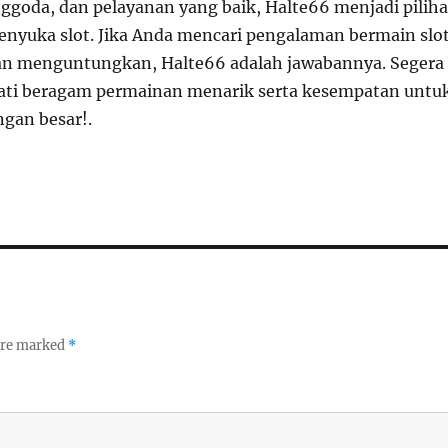
goda, dan pelayanan yang baik, Halte66 menjadi pilih
penyuka slot. Jika Anda mencari pengalaman bermain slo
an menguntungkan, Halte66 adalah jawabannya. Segera
ati beragam permainan menarik serta kesempatan untu
gan besar!.
 are marked
*