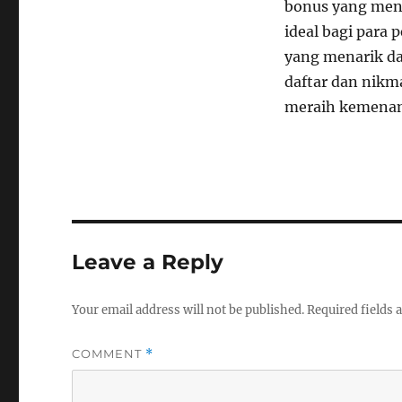
bonus yang meng
ideal bagi para 
yang menarik d
daftar dan nikm
meraih kemenan
Leave a Reply
Your email address will not be published.
Required fields
COMMENT
*