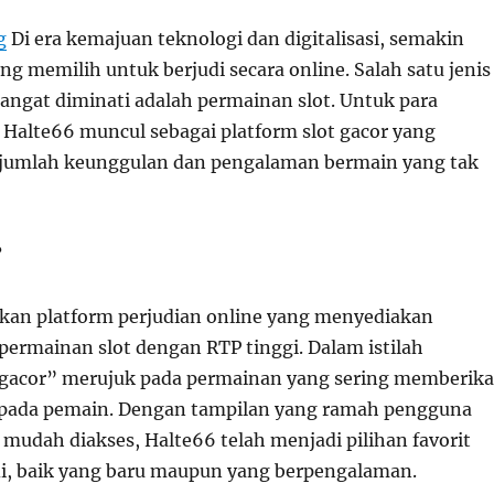
g
Di era kemajuan teknologi dan digitalisasi, semakin
g memilih untuk berjudi secara online. Salah satu jenis
sangat diminati adalah permainan slot. Untuk para
 Halte66 muncul sebagai platform slot gacor yang
jumlah keunggulan dan pengalaman bermain yang tak
?
an platform perjudian online yang menyediakan
 permainan slot dengan RTP tinggi. Dalam istilah
 “gacor” merujuk pada permainan yang sering memberik
ada pemain. Dengan tampilan yang ramah pengguna
 mudah diakses, Halte66 telah menjadi pilihan favorit
di, baik yang baru maupun yang berpengalaman.