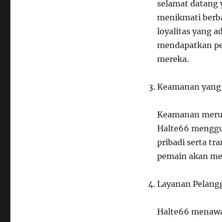
selamat datang 
menikmati berba
loyalitas yang 
mendapatkan pe
mereka.
Keamanan yang 
Keamanan merupa
Halte66 menggun
pribadi serta tr
pemain akan mer
Layanan Pelang
Halte66 menawa