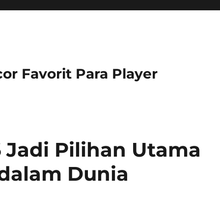
or Favorit Para Player
Jadi Pilihan Utama
 dalam Dunia