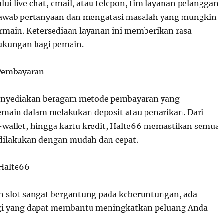
lui live chat, email, atau telepon, tim layanan pelangga
jawab pertanyaan dan mengatasi masalah yang mungkin
ermain. Ketersediaan layanan ini memberikan rasa
ukungan bagi pemain.
 Pembayaran
 menyediakan beragam metode pembayaran yang
ain dalam melakukan deposit atau penarikan. Dari
e-wallet, hingga kartu kredit, Halte66 memastikan semu
 dilakukan dengan mudah dan cepat.
Halte66
 slot sangat bergantung pada keberuntungan, ada
egi yang dapat membantu meningkatkan peluang Anda