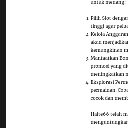
untuk menang:
Pilih Slot deng
tinggi agar pel
Kelola Anggaran
akan menjadika
kemungkinan m
Manfaatkan Bon
promosi yang dit
meningkatkan mo
Eksplorasi Perm
permainan. Coba
cocok dan memb
Halte66 telah me
menguntungkan d