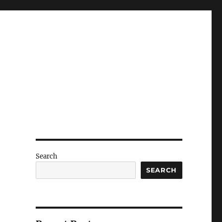
Search
SEARCH