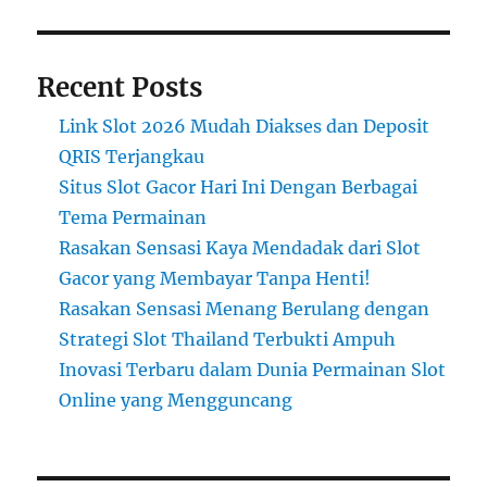
Recent Posts
Link Slot 2026 Mudah Diakses dan Deposit
QRIS Terjangkau
Situs Slot Gacor Hari Ini Dengan Berbagai
Tema Permainan
Rasakan Sensasi Kaya Mendadak dari Slot
Gacor yang Membayar Tanpa Henti!
Rasakan Sensasi Menang Berulang dengan
Strategi Slot Thailand Terbukti Ampuh
Inovasi Terbaru dalam Dunia Permainan Slot
Online yang Mengguncang