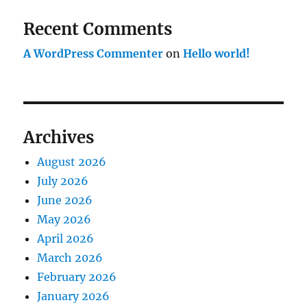
Recent Comments
A WordPress Commenter
on
Hello world!
Archives
August 2026
July 2026
June 2026
May 2026
April 2026
March 2026
February 2026
January 2026