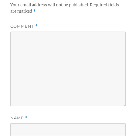
Your email address will not be published.
Required fields
are marked
*
COMMENT
*
NAME
*