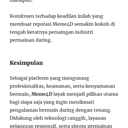
manapun.
Komitmen terhadap keadilan inilah yang
membuat reputasi Meme4D semakin kokoh di
tengah ketatnya persaingan industri
permainan daring.
Kesimpulan
Sebagai platform yang mengusung
profesionalitas, keamanan, serta kenyamanan
bermain,
Meme4D
layak menjadi pilihan utama
bagi siapa saja yang ingin menikmati
pengalaman bermain daring dengan tenang.
Didukung oleh teknologi canggih, layanan
pelanggan responsif, serta sistem permainan