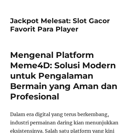
Jackpot Melesat: Slot Gacor
Favorit Para Player
Mengenal Platform
Meme4D: Solusi Modern
untuk Pengalaman
Bermain yang Aman dan
Profesional
Dalam era digital yang terus berkembang,
industri permainan daring kian menunjukkan
eksistensinya. Salah satu platform yang kini