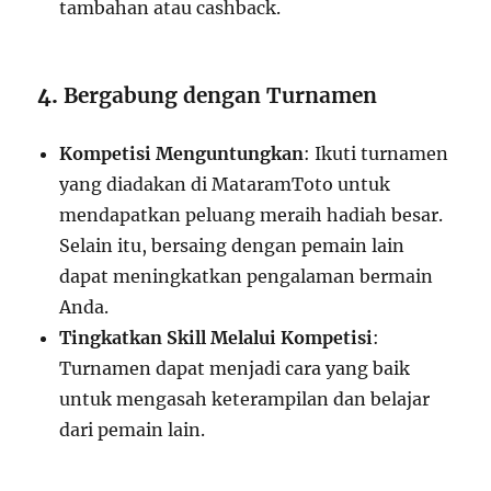
tambahan atau cashback.
4.
Bergabung dengan Turnamen
Kompetisi Menguntungkan
: Ikuti turnamen
yang diadakan di MataramToto untuk
mendapatkan peluang meraih hadiah besar.
Selain itu, bersaing dengan pemain lain
dapat meningkatkan pengalaman bermain
Anda.
Tingkatkan Skill Melalui Kompetisi
:
Turnamen dapat menjadi cara yang baik
untuk mengasah keterampilan dan belajar
dari pemain lain.