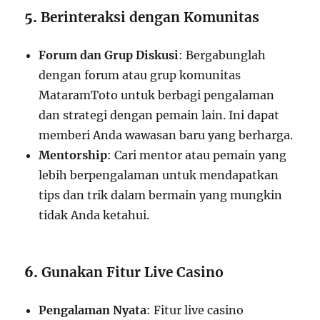
5.
Berinteraksi dengan Komunitas
Forum dan Grup Diskusi
: Bergabunglah
dengan forum atau grup komunitas
MataramToto untuk berbagi pengalaman
dan strategi dengan pemain lain. Ini dapat
memberi Anda wawasan baru yang berharga.
Mentorship
: Cari mentor atau pemain yang
lebih berpengalaman untuk mendapatkan
tips dan trik dalam bermain yang mungkin
tidak Anda ketahui.
6.
Gunakan Fitur Live Casino
Pengalaman Nyata
: Fitur live casino