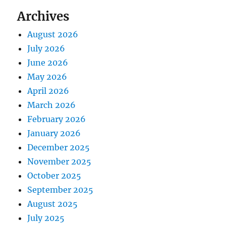
Archives
August 2026
July 2026
June 2026
May 2026
April 2026
March 2026
February 2026
January 2026
December 2025
November 2025
October 2025
September 2025
August 2025
July 2025