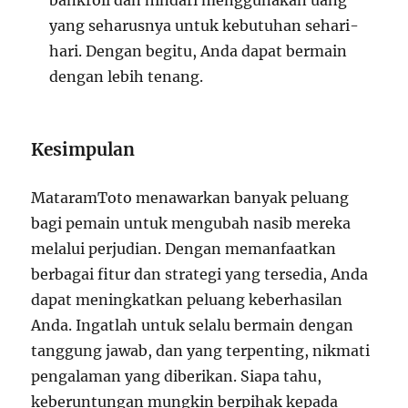
bankroll dan hindari menggunakan uang
yang seharusnya untuk kebutuhan sehari-
hari. Dengan begitu, Anda dapat bermain
dengan lebih tenang.
Kesimpulan
MataramToto menawarkan banyak peluang
bagi pemain untuk mengubah nasib mereka
melalui perjudian. Dengan memanfaatkan
berbagai fitur dan strategi yang tersedia, Anda
dapat meningkatkan peluang keberhasilan
Anda. Ingatlah untuk selalu bermain dengan
tanggung jawab, dan yang terpenting, nikmati
pengalaman yang diberikan. Siapa tahu,
keberuntungan mungkin berpihak kepada