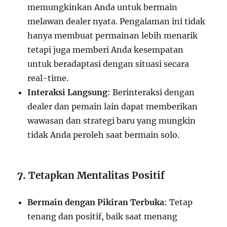
memungkinkan Anda untuk bermain
melawan dealer nyata. Pengalaman ini tidak
hanya membuat permainan lebih menarik
tetapi juga memberi Anda kesempatan
untuk beradaptasi dengan situasi secara
real-time.
Interaksi Langsung
: Berinteraksi dengan
dealer dan pemain lain dapat memberikan
wawasan dan strategi baru yang mungkin
tidak Anda peroleh saat bermain solo.
7.
Tetapkan Mentalitas Positif
Bermain dengan Pikiran Terbuka
: Tetap
tenang dan positif, baik saat menang