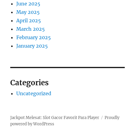
June 2025
May 2025
April 2025
March 2025
February 2025
January 2025
Categories
Uncategorized
Jackpot Melesat: Slot Gacor Favorit Para Player
Proudly
powered by WordPress