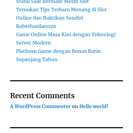
Stabil Saat Bermain Mesin Slot
Temukan Tips Terbaru Menang di Slot
Online dan Buktikan Sendiri
Keberhasilannya
Game Online Masa Kini dengan Teknologi
Server Modern
Platform Game dengan Bonus Rutin
Sepanjang Tahun
Recent Comments
A WordPress Commenter
on
Hello world!