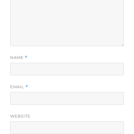
NAME
*
EMAIL
*
WEBSITE