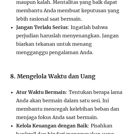
maupun kalah. Mentalitas yang baik dapat
membantu Anda membuat keputusan yang
lebih rasional saat bermain.
Jangan Terlalu Serius
: Ingatlah bahwa
perjudian haruslah menyenangkan. Jangan
biarkan tekanan untuk menang
mengganggu pengalaman Anda.
8.
Mengelola Waktu dan Uang
Atur Waktu Bermain
: Tentukan berapa lama
Anda akan bermain dalam satu sesi. Ini
membantu mencegah kelebihan beban dan
menjaga fokus Anda saat bermain.
Kelola Keuangan dengan Baik
: Pisahkan