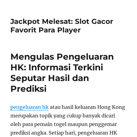
Jackpot Melesat: Slot Gacor
Favorit Para Player
Mengulas Pengeluaran
HK: Informasi Terkini
Seputar Hasil dan
Prediksi
pengeluaran hk
atau hasil keluaran Hong Kong
merupakan topik yang cukup banyak dicari
oleh para pemain togel maupun penggemar
prediksi angka. Setiap hari, pengeluaran HK