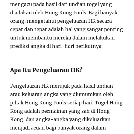
mengacu pada hasil dari undian togel yang
diadakan oleh Hong Kong Pools. Bagi banyak
orang, mengetahui pengeluaran HK secara
cepat dan tepat adalah hal yang sangat penting
untuk membantu mereka dalam melakukan
prediksi angka di hari-hari berikutnya.
Apa Itu Pengeluaran HK?
Pengeluaran HK merujuk pada hasil undian
atau keluaran angka yang diumumkan oleh
pihak Hong Kong Pools setiap hari. Togel Hong
Kong adalah permainan yang sah di Hong
Kong, dan angka-angka yang dikeluarkan
menjadi acuan bagi banyak orang dalam