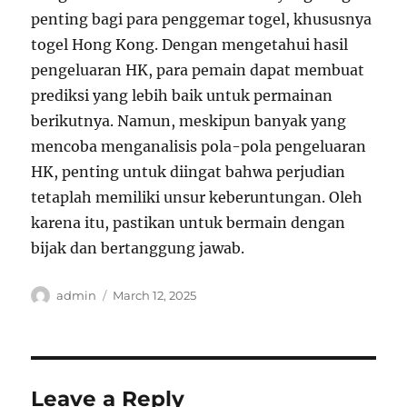
penting bagi para penggemar togel, khususnya
togel Hong Kong. Dengan mengetahui hasil
pengeluaran HK, para pemain dapat membuat
prediksi yang lebih baik untuk permainan
berikutnya. Namun, meskipun banyak yang
mencoba menganalisis pola-pola pengeluaran
HK, penting untuk diingat bahwa perjudian
tetaplah memiliki unsur keberuntungan. Oleh
karena itu, pastikan untuk bermain dengan
bijak dan bertanggung jawab.
Author
Posted
admin
March 12, 2025
on
Leave a Reply