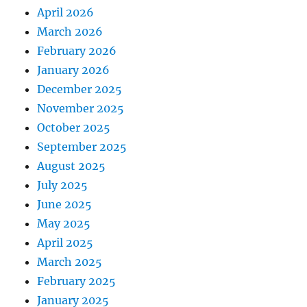
April 2026
March 2026
February 2026
January 2026
December 2025
November 2025
October 2025
September 2025
August 2025
July 2025
June 2025
May 2025
April 2025
March 2025
February 2025
January 2025