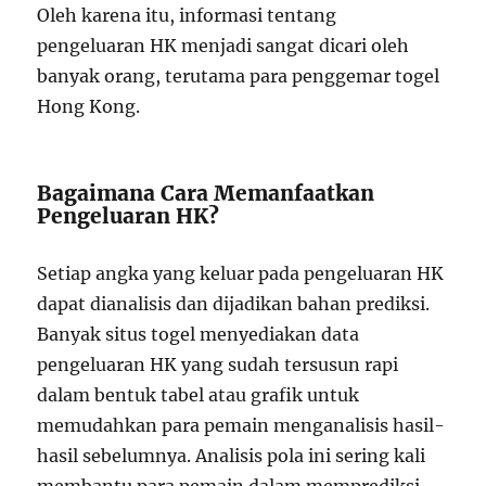
Oleh karena itu, informasi tentang
pengeluaran HK menjadi sangat dicari oleh
banyak orang, terutama para penggemar togel
Hong Kong.
Bagaimana Cara Memanfaatkan
Pengeluaran HK?
Setiap angka yang keluar pada pengeluaran HK
dapat dianalisis dan dijadikan bahan prediksi.
Banyak situs togel menyediakan data
pengeluaran HK yang sudah tersusun rapi
dalam bentuk tabel atau grafik untuk
memudahkan para pemain menganalisis hasil-
hasil sebelumnya. Analisis pola ini sering kali