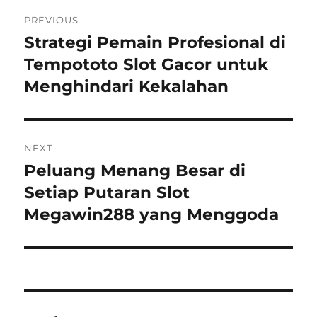
Post
PREVIOUS
navigation
Strategi Pemain Profesional di
Previous
post:
Tempototo Slot Gacor untuk
Menghindari Kekalahan
NEXT
Peluang Menang Besar di
Next
post:
Setiap Putaran Slot
Megawin288 yang Menggoda