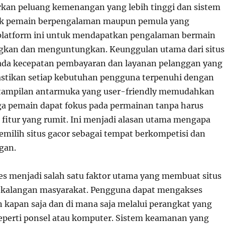
kan peluang kemenangan yang lebih tinggi dan sistem
yak pemain berpengalaman maupun pemula yang
latform ini untuk mendapatkan pengalaman bermain
kan dan menguntungkan. Keunggulan utama dari situs
pada kecepatan pembayaran dan layanan pelanggan yang
stikan setiap kebutuhan pengguna terpenuhi dengan
u, tampilan antarmuka yang user-friendly memudahkan
ga pemain dapat fokus pada permainan tanpa harus
fitur yang rumit. Ini menjadi alasan utama mengapa
milih situs gacor sebagai tempat berkompetisi dan
gan.
 menjadi salah satu faktor utama yang membuat situs
i kalangan masyarakat. Pengguna dapat mengakses
n kapan saja dan di mana saja melalui perangkat yang
seperti ponsel atau komputer. Sistem keamanan yang