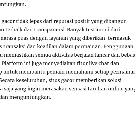
untungkan.
s gacor tidak lepas dari reputasi positif yang dibangun
n terbaik dan transparansi. Banyak testimoni dari
erasa puas dengan layanan yang diberikan, termasuk
s transaksi dan keadilan dalam permainan. Penggunaan
ru memastikan semua aktivitas berjalan lancar dan bebas
 Platform ini juga menyediakan fitur live chat dan
p untuk membantu pemain memahami setiap permaina
ecara keseluruhan, situs gacor memberikan solusi
pa saja yang ingin merasakan sensasi taruhan online yan
 dan menguntungkan.