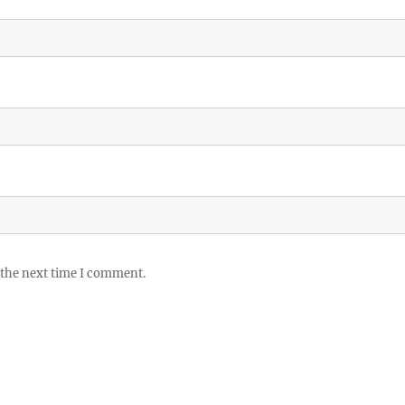
 the next time I comment.