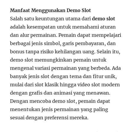
Manfaat Menggunakan Demo Slot
Salah satu keuntungan utama dari
demo slot
adalah kesempatan untuk memahami aturan
dan alur permainan. Pemain dapat mempelajari
berbagai jenis simbol, garis pembayaran, dan
bonus tanpa risiko kehilangan uang. Selain itu,
demo slot memungkinkan pemain untuk
mengenal variasi permainan yang berbeda. Ada
banyak jenis slot dengan tema dan fitur unik,
mulai dari slot klasik hingga video slot modern
dengan grafis dan animasi yang menawan.
Dengan mencoba demo slot, pemain dapat
menentukan jenis permainan yang paling
sesuai dengan preferensi mereka.