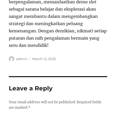
berpengalaman, memanfaatkan demo slot
sebagai sarana belajar dan eksplorasi akan
sangat membantu dalam mengembangkan
strategi dan meningkatkan peluang
kemenangan. Dengan demikian, nikmati setiap
putaran dan raih pengalaman bermain yang
seru dan mendidik!
Author
Posted
admin
March 12, 2025
on
Leave a Reply
Your email address will not be published.
Required fields
are marked
*