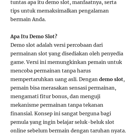
tuntas apa itu demo slot, manfaatnya, serta
tips untuk memaksimalkan pengalaman
bermain Anda.
Apa Itu Demo Slot?
Demo slot adalah versi percobaan dari
permainan slot yang disediakan oleh penyedia
game. Versi ini memungkinkan pemain untuk
mencoba permainan tanpa harus
mempertaruhkan uang asli. Dengan
demo slot
,
pemain bisa merasakan sensasi permainan,
mengamati fitur bonus, dan menguji
mekanisme permainan tanpa tekanan
finansial. Konsep ini sangat berguna bagi
pemula yang ingin belajar seluk-beluk slot
online sebelum bermain dengan taruhan nyata.