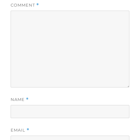
COMMENT
*
NAME
*
EMAIL
*