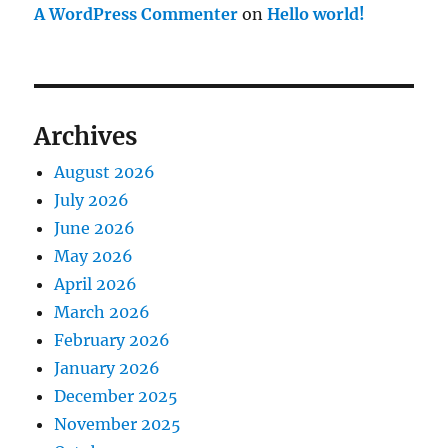
A WordPress Commenter
on
Hello world!
Archives
August 2026
July 2026
June 2026
May 2026
April 2026
March 2026
February 2026
January 2026
December 2025
November 2025