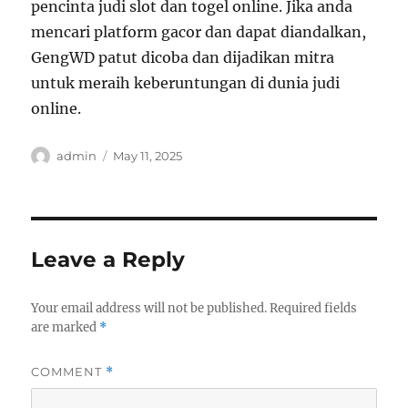
pencinta judi slot dan togel online. Jika anda
mencari platform gacor dan dapat diandalkan,
GengWD patut dicoba dan dijadikan mitra
untuk meraih keberuntungan di dunia judi
online.
Author
Posted
admin
May 11, 2025
on
Leave a Reply
Your email address will not be published.
Required fields
are marked
*
COMMENT
*