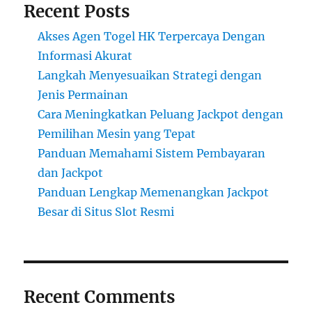
Recent Posts
Akses Agen Togel HK Terpercaya Dengan
Informasi Akurat
Langkah Menyesuaikan Strategi dengan
Jenis Permainan
Cara Meningkatkan Peluang Jackpot dengan
Pemilihan Mesin yang Tepat
Panduan Memahami Sistem Pembayaran
dan Jackpot
Panduan Lengkap Memenangkan Jackpot
Besar di Situs Slot Resmi
Recent Comments