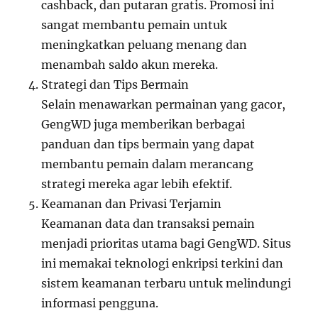
cashback, dan putaran gratis. Promosi ini
sangat membantu pemain untuk
meningkatkan peluang menang dan
menambah saldo akun mereka.
Strategi dan Tips Bermain
Selain menawarkan permainan yang gacor,
GengWD juga memberikan berbagai
panduan dan tips bermain yang dapat
membantu pemain dalam merancang
strategi mereka agar lebih efektif.
Keamanan dan Privasi Terjamin
Keamanan data dan transaksi pemain
menjadi prioritas utama bagi GengWD. Situs
ini memakai teknologi enkripsi terkini dan
sistem keamanan terbaru untuk melindungi
informasi pengguna.