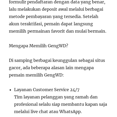
formulir pendaftaran dengan data yang benar,
lalu melakukan deposit awal melalui berbagai
metode pembayaran yang tersedia. Setelah
akun teraktifasi, pemain dapat langsung
memilih permainan favorit dan mulai bermain.
Mengapa Memilih GengWD?
Di samping berbagai keunggulan sebagai situs
gacor, ada beberapa alasan lain mengapa
pemain memilih GengWD:
Layanan Customer Service 24/7
Tim layanan pelanggan yang ramah dan
profesional selalu siap membantu kapan saja
melalui live chat atau WhatsApp.