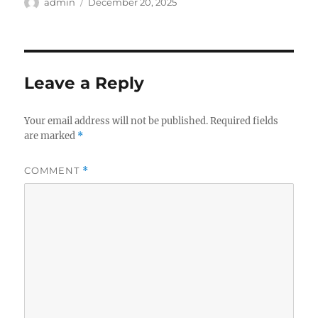
Author
Posted
admin
December 20, 2025
on
Leave a Reply
Your email address will not be published.
Required fields
are marked
*
COMMENT
*