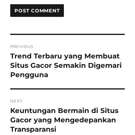
Post
PREVIOUS
navigation
Trend Terbaru yang Membuat
Previous
post:
Situs Gacor Semakin Digemari
Pengguna
NEXT
Keuntungan Bermain di Situs
Next
post:
Gacor yang Mengedepankan
Transparansi