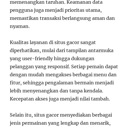
memenangkan taruhan. Keamanan data
pengguna juga menjadi prioritas utama,
memastikan transaksi berlangsung aman dan
nyaman.
Kualitas layanan di situs gacor sangat
diperhatikan, mulai dari tampilan antarmuka
yang user-friendly hingga dukungan
pelanggan yang responsif. Setiap pemain dapat
dengan mudah mengakses berbagai menu dan
fitur, sehingga pengalaman bermain menjadi
lebih menyenangkan dan tanpa kendala.
Kecepatan akses juga menjadi nilai tambah.
Selain itu, situs gacor menyediakan berbagai
jenis permainan yang lengkap dan menarik,