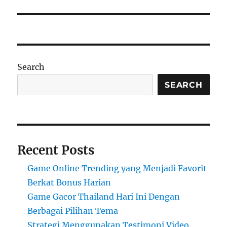
Search
SEARCH
Recent Posts
Game Online Trending yang Menjadi Favorit
Berkat Bonus Harian
Game Gacor Thailand Hari Ini Dengan
Berbagai Pilihan Tema
Strategi Menggunakan Testimoni Video