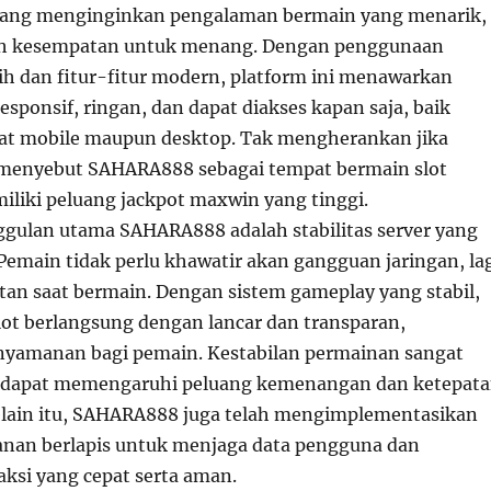
 yang menginginkan pengalaman bermain yang menarik,
nuh kesempatan untuk menang. Dengan penggunaan
ih dan fitur-fitur modern, platform ini menawarkan
sponsif, ringan, dan dapat diakses kapan saja, baik
at mobile maupun desktop. Tak mengherankan jika
menyebut SAHARA888 sebagai tempat bermain slot
iliki peluang jackpot maxwin yang tinggi.
ggulan utama SAHARA888 adalah stabilitas server yang
Pemain tidak perlu khawatir akan gangguan jaringan, la
tan saat bermain. Dengan sistem gameplay yang stabil,
slot berlangsung dengan lancar dan transparan,
yamanan bagi pemain. Kestabilan permainan sangat
a dapat memengaruhi peluang kemenangan dan ketepat
Selain itu, SAHARA888 juga telah mengimplementasikan
nan berlapis untuk menjaga data pengguna dan
ksi yang cepat serta aman.