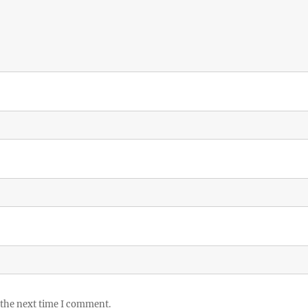
 the next time I comment.