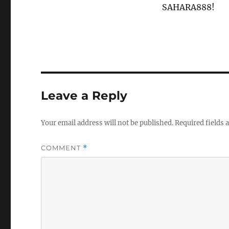
SAHARA888!
Leave a Reply
Your email address will not be published.
Required fields
COMMENT
*