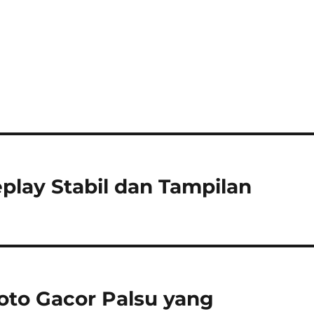
play Stabil dan Tampilan
oto Gacor Palsu yang