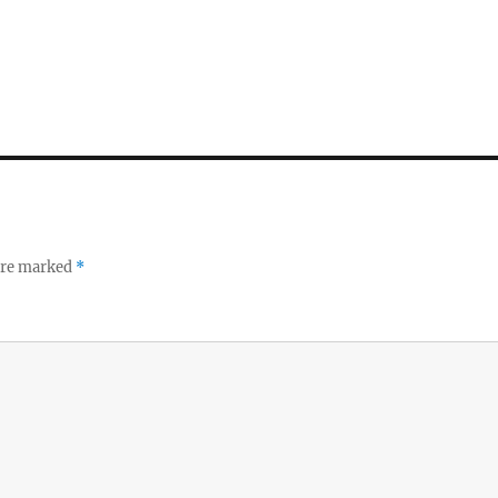
 are marked
*